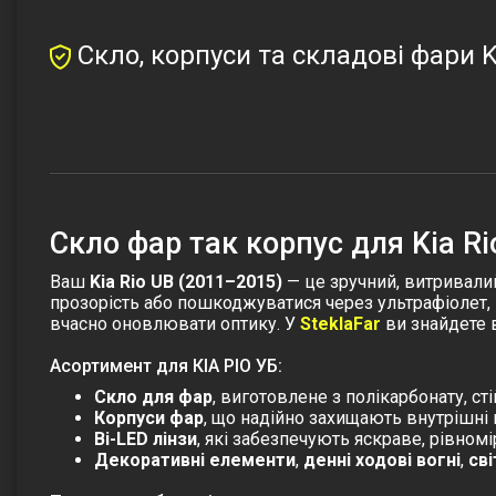
Скло, корпуси та складові фари K
Скло фар так корпус для Kia Ri
Ваш
Kia Rio UB (2011–2015)
— це зручний, витривали
прозорість або пошкоджуватися через ультрафіолет, 
вчасно оновлювати оптику. У
SteklaFar
ви знайдете в
Асортимент для КІА РІО УБ:
Скло для фар
, виготовлене з полікарбонату, ст
Корпуси фар
, що надійно захищають внутрішні
Bi-LED лінзи
, які забезпечують яскраве, рівном
Декоративні елементи
,
денні ходові вогні
,
сві