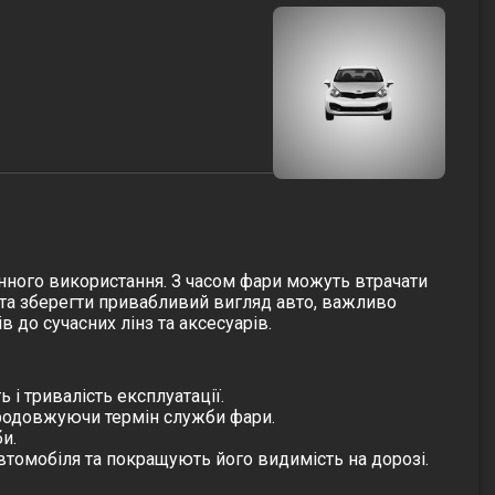
нного використання. З часом фари можуть втрачати
я та зберегти привабливий вигляд авто, важливо
в до сучасних лінз та аксесуарів.
 і тривалість експлуатації.
продовжуючи термін служби фари.
и.
томобіля та покращують його видимість на дорозі.