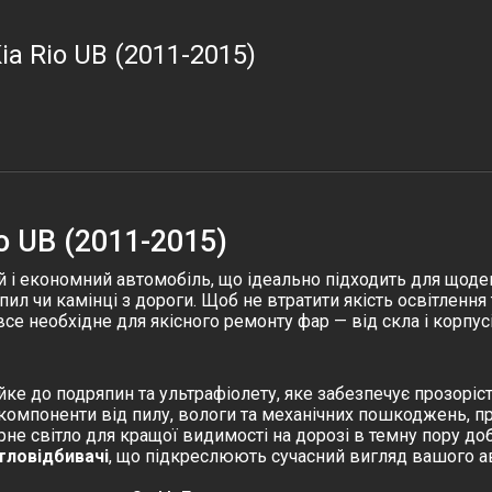
ia Rio UB (2011-2015)
o UB (2011-2015)
й і економний автомобіль, що ідеально підходить для щоде
пил чи камінці з дороги. Щоб не втратити якість освітленн
се необхідне для якісного ремонту фар — від скла і корпусі
ійке до подряпин та ультрафіолету, яке забезпечує прозорість
 компоненти від пилу, вологи та механічних пошкоджень, 
ірне світло для кращої видимості на дорозі в темну пору доб
тловідбивачі
, що підкреслюють сучасний вигляд вашого ав