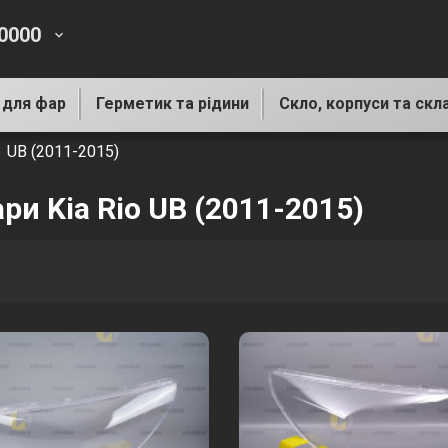
-0000
keyboard_arrow_down
 для фар
Герметик та рідини
Скло, корпуси та скл
UB (2011-2015)
ри Kia Rio UB (2011-2015)