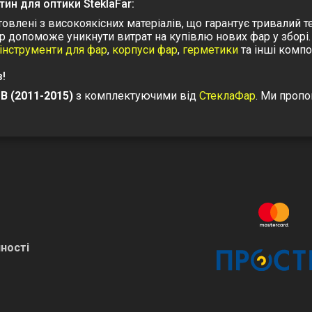
ин для оптики SteklaFar:
отовлені з високоякісних матеріалів, що гарантує тривалий те
р допоможе уникнути витрат на купівлю нових фар у зборі.
інструменти для фар
,
корпуси фар
,
герметики
та інші компо
!
UB (2011-2015)
з комплектуючими від
СтеклаФар
. Ми пропо
ності