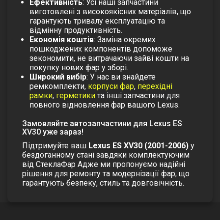
Ефективність
: Усі наші запчастини
виготовлені з високоякісних матеріалів, що
гарантують тривалу експлуатацію та
відмінну продуктивність.
Економія коштів
: Заміна окремих
пошкоджених компонентів допоможе
зекономити, не витрачаючи зайві кошти на
покупку нових фар у зборі.
Широкий вибір
: У нас ви знайдете
ремкомплекти
,
корпуси фар
,
перехідні
рамки
,
герметики
та інші запчастини для
повного відновлення фар вашого Lexus.
Замовляйте автозапчастини для Lexus ES
XV30 уже зараз!
Підтримуйте ваш
Lexus ES XV30 (2001-2006)
у
бездоганному стані завдяки комплектуючим
від СтеклаФар
Адже ми пропонуємо надійні
рішення для ремонту та модернізації фар, що
гарантують безпеку, стиль та довговічність.