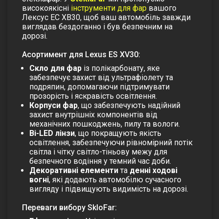
високоякісні
інструменти для фар
вашого
Лексус ЕС ХВ30, щоб ваш автомобіль завжди
виглядав бездоганно і був безпечним на
дорозі.
Асортимент для Lexus ES XV30:
Скло для фар
із полікарбонату, яке
забезпечує захист від ультрафіолету та
подряпин, допомагаючи підтримувати
прозорість і яскравість освітлення.
Корпуси фар
, що забезпечують надійний
захист внутрішніх компонентів від
механічних пошкоджень, пилу та вологи.
Bi-LED лінзи
, що покращують якість
освітлення, забезпечуючи рівномірний потік
світла і чітку світло-тіньову межу для
безпечного водіння у темний час доби.
Декоративні елементи
та
денні ходові
вогні
, які додають автомобілю сучасного
вигляду і підвищують видимість на дорозі.
Переваги вибору SkloFar: