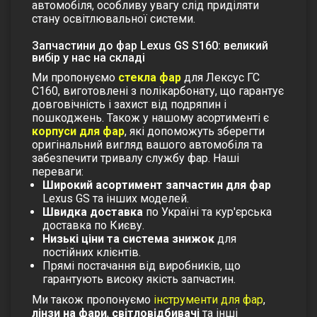
автомобіля, особливу увагу слід приділяти
стану освітлювальної системи.
Запчастини до фар Lexus GS S160: великий
вибір у нас на складі
Ми пропонуємо
стекла фар
для Лексус ГС
С160, виготовлені з полікарбонату, що гарантує
довговічність і захист від подряпин і
пошкоджень. Також у нашому асортименті є
корпуси для фар
, які допоможуть зберегти
оригінальний вигляд вашого автомобіля та
забезпечити тривалу службу фар.
Наші
переваги:
Широкий асортимент запчастин для фар
Lexus GS та інших моделей.
Швидка доставка
по Україні та кур'єрська
доставка по Києву.
Низькі ціни та система знижок
для
постійних клієнтів.
Прямі постачання від виробників, що
гарантують високу якість запчастин.
Ми також пропонуємо
інструменти для фар
,
лінзи на фари
,
світловідбивачі
та інші