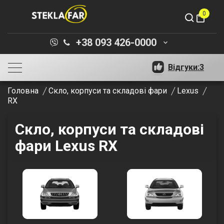
0
shopping_bag
+38 093 426-0000
keyboard_arrow_down
Відгуки:
3
Головна
Скло, корпуси та складові фари
Lexus
RX
Скло, корпуси та складові
фари Lexus RX