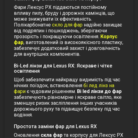
Фари Лексус РХ піддаються постійному
впливу пилу, бруду і дорожніх камінців, що
може знижувати їх ефективність.
Полікарбонатне
скло для фар
надійно захищає
від подряпин і пошкоджень, зберігаючи
прозорість і покращуючи освітлення.
Корпус
фар
, виготовлений із високоякісного пластику,
забезпечує додатковий захист і довговічність
для внутрішніх компонентів.
Bi-Led лінзи для Lexus RX: Яскраве і чітке
освітлення
Щоб забезпечити найкращу видимість під час
нічних поїздок, встановлення
бі лед лінз на
фари
є чудовим рішенням.
Bi led лінзи до фар
забезпечують рівномірне і яскраве світло, яке
зменшує ризик засліплення інших учасників
дорожнього руху та підвищує безпеку під час
водіння.
Простота заміни фар для Lexus RX
Оновлення
скла фар
та корпусу для Лексус РХ