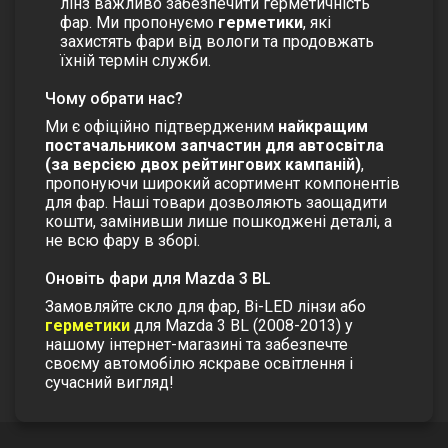
лінз важливо забезпечити герметичність
фар. Ми пропонуємо
герметики
, які
захистять фари від вологи та продовжать
їхній термін служби.
Чому обрати нас?
Ми є офіційно підтвердженим
найкращим
постачальником запчастин для автосвітла
(за версією двох рейтингових кампаній)
,
пропонуючи широкий асортимент компонентів
для фар. Наші товари дозволяють заощадити
кошти, замінивши лише пошкоджені деталі, а
не всю фару в зборі.
Оновіть фари для Mazda 3 BL
Замовляйте
скло для фар
,
Bi-LED лінзи
або
герметики
для Mazda 3 BL (2008-2013) у
нашому інтернет-магазині та забезпечте
своєму автомобілю яскраве освітлення і
сучасний вигляд!