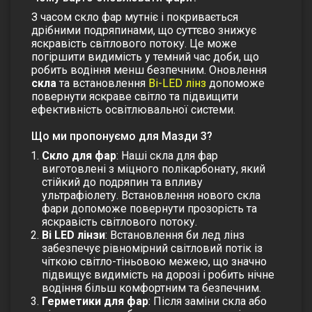
З часом
скло фар
мутніє і покривається
дрібними подряпинами, що суттєво знижує
яскравість світлового потоку. Це може
погіршити видимість у темний час доби, що
робить водіння менш безпечним. Оновлення
скла
та встановлення
Bi-LED лінз
допоможе
повернути яскраве світло та підвищити
ефективність освітлювальної системи.
Що ми пропонуємо для Мазди 3?
Скло для фар
: Наші
скла для фар
виготовлені з міцного полікарбонату, який
стійкий до подряпин та впливу
ультрафіолету. Встановлення нового
скла
фари
допоможе повернути прозорість та
яскравість світлового потоку.
Bi LED лінзи
: Встановлення
би лед лінз
забезпечує рівномірний світловий потік із
чіткою світло-тіньовою межею, що значно
підвищує видимість на дорозі і робить нічне
водіння більш комфортним та безпечним.
Герметики для фар
: Після заміни скла або