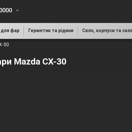
-0000
keyboard_arrow_down
 для фар
Герметик та рідини
Скло, корпуси та скл
X-30
ари Mazda CX-30