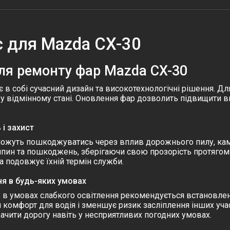
с для Mazda CX-30
для ремонту фар Mazda CX-30
є в собі сучасний дизайн та високотехнологічні рішення. 
у відмінному стані. Оновлення фар дозволить підвищити ви
 і захист
можуть пошкоджуватись через вплив дорожнього пилу, кам
япин та пошкоджень, зберігаючи свою прозорість протягом
а подовжує їхній термін служби.
ня в будь-яких умовах
бо в умовах слабкого освітлення рекомендується встановле
 комфорт для водія і зменшує ризик засліплення інших уч
ачити дорогу навіть у несприятливих погодних умовах.