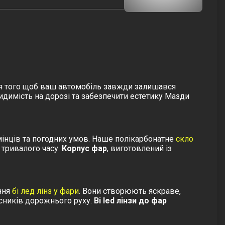
Для того щоб ваш автомобіль завжди залишався
димість на дорозі та забезпечити естетику Мазди
інців та погодних умов.
Наше полікарбонатне
скло
 тривалого часу.
Корпус фар
, виготовлений із
ння
бі лед лінз у фари
. Вони створюють яскраве,
асників дорожнього руху.
Bi led лінзи до фар