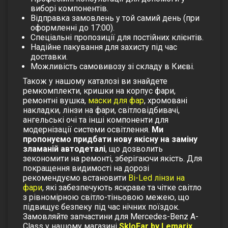
виборі компонентів.
Відправка замовлень у той самий день (при
оформленні до 17:00).
Спеціальні пропозиції для постійних клієнтів.
Надійне пакування для захисту під час
доставки.
Можливість самовивозу зі складу в Києві.
Також у нашому каталозі ви знайдете
ремкомплекти
,
кришки на корпус фари,
ремонтні вушка,
маски для фар
, хромовані
накладки
,
лінзи на фари
,
світловідбивачі
,
ангельські очі
та інші компоненти для
модернізації системи освітлення.
Ми
пропонуємо придбати нову якісну на заміну
зламаній автодеталі
, що дозволить
зекономити на ремонті, зберігаючи якість.
Для
покращення видимості на дорозі
рекомендуємо встановити
Bi-Led лінзи на
фари
, які забезпечують яскраве та чітке світло
з рівномірною світло-тіньовою межею, що
підвищує безпеку під час нічних поїздок.
Замовляйте запчастини для Mercedes-Benz A-
Class у нашому магазині
SkloFar by Lemarix
.