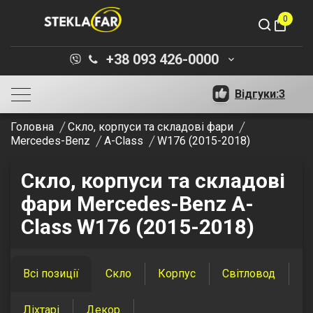
0
shopping_bag
+38 093 426-0000
keyboard_arrow_down
Відгуки:
3
Головна
Скло, корпуси та складові фари
Mercedes-Benz
A-Class
W176 (2015-2018)
Скло, корпуси та складові
фари Mercedes-Benz A-
Class W176 (2015-2018)
Всі позиції
Скло
Корпус
Світловод
Ліхтарі
Декор