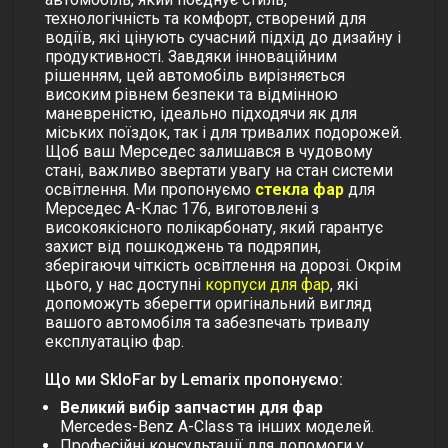
технологічність та комфорт, створений для
водіїв, які цінують сучасний підхід до дизайну і
продуктивності. Завдяки інноваційним
рішенням, цей автомобіль вирізняється
високим рівнем безпеки та відмінною
маневреністю, ідеально підходячи як для
міських поїздок, так і для тривалих подорожей.
Щоб ваш Мерседес залишався в чудовому
стані, важливо звертати увагу на стан системи
освітлення.
Ми пропонуємо
стекла фар
для
Мерседес А-Клас 176, виготовлені з
високоякісного полікарбонату, який гарантує
захист від пошкоджень та подряпин,
зберігаючи чіткість освітлення на дорозі. Окрім
цього, у нас доступні
корпуси для фар
, які
допоможуть зберегти оригінальний вигляд
вашого автомобіля та забезпечать тривалу
експлуатацію фар.
Що ми SkloFar by Lemarix пропонуємо:
Великий вибір запчастин для фар
Mercedes-Benz A-Class та інших моделей.
Професійні консультації для допомоги у