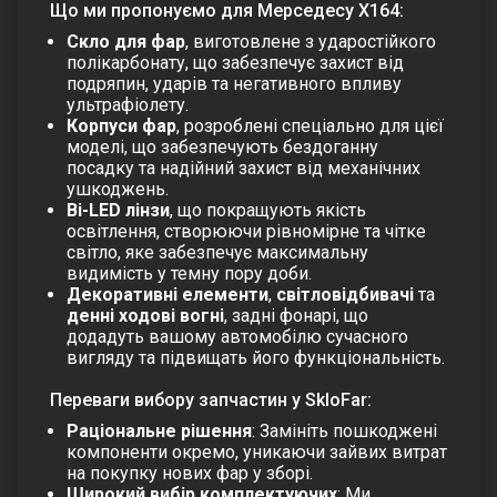
Що ми пропонуємо для Мерседесу Х164:
Скло для фар
, виготовлене з ударостійкого
полікарбонату, що забезпечує захист від
подряпин, ударів та негативного впливу
ультрафіолету.
Корпуси фар
, розроблені спеціально для цієї
моделі, що забезпечують бездоганну
посадку та надійний захист від механічних
ушкоджень.
Bi-LED лінзи
, що покращують якість
освітлення, створюючи рівномірне та чітке
світло, яке забезпечує максимальну
видимість у темну пору доби.
Декоративні елементи
,
світловідбивачі
та
денні ходові вогні
, задні фонарі, що
додадуть вашому автомобілю сучасного
вигляду та підвищать його функціональність.
Переваги вибору запчастин у SkloFar:
Раціональне рішення
: Замініть пошкоджені
компоненти окремо, уникаючи зайвих витрат
на покупку нових фар у зборі.
Широкий вибір комплектуючих
: Ми