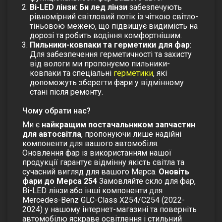
Bi-LED лінзи
:
Би лед лінзи
забезпечують
рівномірний світловий потік із чіткою світло-
тіньовою межею, що підвищує видимість на
дорозі та робить водіння комфортнішим.
Пильники-ковпаки та герметики для фар
:
Для забезпечення герметичності та захисту
від вологи ми пропонуємо
пильники-
ковпаки
та спеціальні
герметики
, які
допоможуть зберегти фари у відмінному
стані після ремонту.
Чому обрати нас?
Ми є
найкращим постачальником запчастин
для автосвітла
, пропонуючи лише надійні
компоненти для вашого автомобіля.
Оновлення фар із використанням нашої
продукції гарантує відмінну якість світла та
сучасний вигляд для вашого Мерса.
Оновіть
фари до Мерса 254
Замовляйте
скло для фар
,
Bi-LED лінзи
або інші компоненти для
Mercedes-Benz GLC-Class X254/C254 (2022-
2024) у нашому інтернет-магазині та поверніть
автомобілю яскраве освітлення і стильний