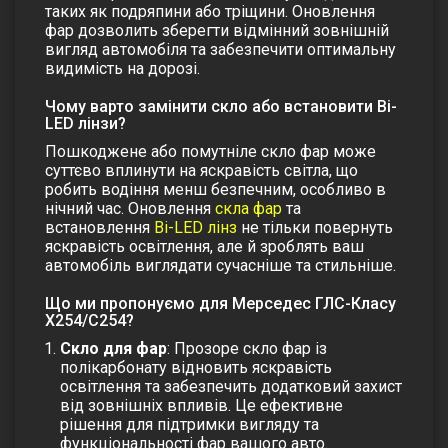
таких як подряпини або тріщини. Оновлення
фар дозволить зберегти відмінний зовнішній
вигляд автомобіля та забезпечити оптимальну
видимість на дорозі.
Чому варто замінити скло або встановити Bi-
LED лінзи?
Пошкоджене або помутніле
скло фар
може
суттєво вплинути на яскравість світла, що
робить водіння менш безпечним, особливо в
нічний час. Оновлення
скла фар
та
встановлення
Bi-LED лінз
не тільки повернуть
яскравість освітлення, але й зроблять ваш
автомобіль виглядати сучасніше та стильніше.
Що ми пропонуємо для Мерседес ГЛС-Класу
Х254/С254?
Скло для фар
: Прозоре
скло фар
із
полікарбонату відновить яскравість
освітлення та забезпечить додатковий захист
від зовнішніх впливів. Це ефективне
рішення для підтримки вигляду та
функціональності фар вашого авто.