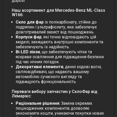
дорозі.
Наш асортимент для Mercedes-Benz ML-Class
W166:
Скло для фар
із полікарбонату, стійке до
подряпин і ультрафіолету, яке забезпечує
довготривалий захист від пошкоджень.
Корпуси фар
, які точно відповідають цій
моделі, захищають внутрішні компоненти та
забезпечують їх надійність.
Bi-LED лінзи
, що забезпечують чітке та
яскраве освітлення для підвищення безпеки
під час нічних поїздок.
Декоративні елементи
,
денні ходові вогні
,
світловідбивачі
, що надають вашому
автомобілю сучасного вигляду та
підвищують функціональність.
Переваги вибору запчастин у СклоФар від
Лемарікс:
Раціональне рішення
: Заміна окремих
пошкоджених компонентів дозволяє
зекономити кошти, уникаючи покупки нових