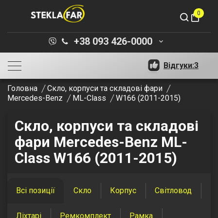
0
shopping_bag
+38 093 426-0000
keyboard_arrow_down
Відгуки:
3
Головна
Скло, корпуси та складові фари
Mercedes-Benz
ML-Class
W166 (2011-2015)
Скло, корпуси та складові
фари Mercedes-Benz ML-
Class W166 (2011-2015)
Всі позиції
Скло
Корпус
Світловод
Ліхтарі
Ремкомплект
Рамка