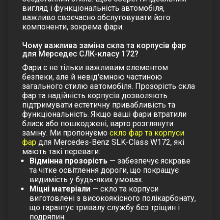
вигляд і функціональність автомобіля,
важливо своєчасно обслуговувати його
компоненти, зокрема фари.
Чому важлива заміна скла та корпусів фар
для Мерседес СЛК-класу 172?
Фари є не тільки важливим елементом
безпеки, але й невід'ємною частиною
загального стилю автомобіля. Прозорість скла
фар та надійність корпусів дозволяють
підтримувати естетичну привабливість та
функціональність. Якщо ваші фари втратили
блиск або пошкоджені, варто розглянути
заміну. Ми пропонуємо
скло фар
та
корпуси
фар
для Mercedes-Benz SLK-Class W172, які
мають такі переваги:
Відмінна прозорість
— забезпечує яскраве
та чітке освітлення дороги, що покращує
видимість у будь-яких умовах.
Міцні матеріали
— скло та корпуси
виготовлені з високоякісного полікарбонату,
що гарантує тривалу службу без тріщин і
подряпин.