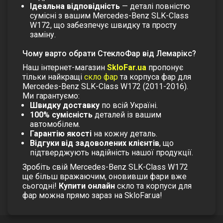
Ідеальна відповідність
— деталі повністю
сумісні з вашим Mercedes-Benz SLK-Class
W172, що забезпечує швидку та просту
заміну.
Чому варто обрати СтеклоФар від Лемарікс?
Наш інтернет-магазин
SkloFar.ua
пропонує
тільки найкращі
скло фар
та
корпуса фар
для
Mercedes-Benz SLK-Class W172 (2011-2016).
Ми гарантуємо:
Швидку доставку
по всій Україні.
100% сумісність
деталей із вашим
автомобілем.
Гарантію якості
на кожну деталь.
Відгуки від задоволених клієнтів
, що
підтверджують надійність нашої продукції.
Зробіть свій Mercedes-Benz SLK-Class W172
ще більш вражаючим, оновивши фари вже
сьогодні!
Купити онлайн
скло та корпуси для
фар можна прямо зараз на SkloFar.ua!