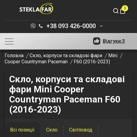
0
shopping_bag
+38 093 426-0000
keyboard_arrow_down
Відгуки:
3
Головна
Скло, корпуси та складові фари
Mini
Cooper Countryman Paceman
F60 (2016-2023)
Скло, корпуси та складові
фари Mini Cooper
Countryman Paceman F60
(2016-2023)
Всі позиції
Скло
Світловод