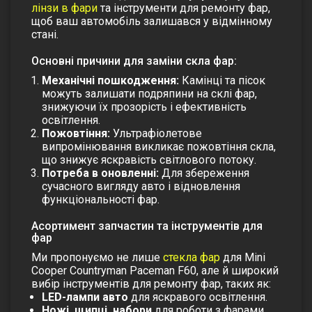
лінзи в фари
та інструменти для ремонту фар,
щоб ваш автомобіль залишався у відмінному
стані.
Основні причини для заміни скла фар:
Механічні пошкодження:
Камінці та пісок
можуть залишати подряпини на
склі фар
,
знижуючи їх прозорість і ефективність
освітлення.
Пожовтіння:
Ультрафіолетове
випромінювання викликає пожовтіння скла,
що знижує яскравість світлового потоку.
Потреба в оновленні:
Для збереження
сучасного вигляду авто і відновлення
функціональності фар.
Асортимент запчастин та інструментів для
фар
Ми пропонуємо не лише
стекла фар
для Mini
Cooper Countryman Paceman F60, але й широкий
вибір інструментів для ремонту фар, таких як:
LED-лампи авто
для яскравого освітлення.
Ножі, щипці, набори
для роботи з фарами.