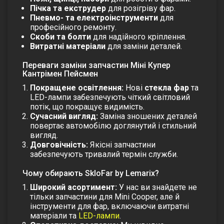
Пічка та екструдер
для розігріву фар.
Пневмо- та електроінструменти
для
професійного ремонту.
Скоби та болти
для надійного кріплення.
Витратні матеріали
для заміни деталей.
Переваги заміни запчастин Міні Купер
Кантрімен Пейсмен
Покращене освітлення:
Нові
стекла фар
та
LED-лампи забезпечують чіткий світловий
потік, що покращує видимість.
Сучасний вигляд:
Заміна зношених деталей
повертає автомобілю доглянутий і стильний
вигляд.
Довговічність:
Якісні запчастини
забезпечують тривалий термін служби.
Чому обирають SkloFar by Lemarix?
Широкий асортимент:
У нас ви знайдете не
тільки запчастини для Mini Cooper, але й
інструменти для фар, включаючи витратні
матеріали та
LED-лампи
.