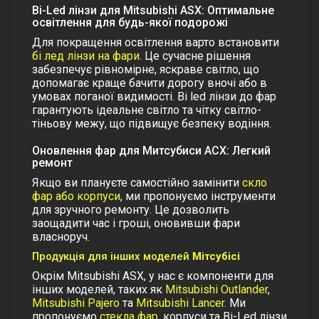
Bi-Led лінзи для Mitsubishi ASX: Оптимальне
освітлення для будь-якої подорожі
Для покращення освітлення варто встановити
бі лед лінзи на фари
. Це сучасне рішення
забезпечує рівномірне, яскраве світло, що
допомагає краще бачити дорогу вночі або в
умовах поганої видимості.
Bi led лінзи до фар
гарантують ідеальне світло та чітку світло-
тіньову межу
, що підвищує безпеку водіння.
Оновлення фар для Митсубиси АСХ: Легкий
ремонт
Якщо ви плануєте самостійно замінити
скло
фар або корпуси
, ми пропонуємо інструменти
для зручного ремонту. Це дозволить
заощадити час і гроші, оновивши фари
власноруч.
Продукція для інших моделей
Мітсубісі
Окрім Mitsubishi ASX, у нас є компоненти для
інших моделей, таких як
Mitsubishi Outlander
,
Mitsubishi Pajero
та
Mitsubishi Lancer
. Ми
пропонуємо
стекла фар
, корпуси та Bi-Led лінзи