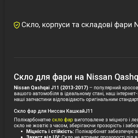
Скло, корпуси та складові фари N
Скло для фари на Nissan Qashq
Nissan Qashqai J11 (2013-2017)
– популярний кросове
вашого автомобіля в ідеальному стані, наш інтернет
наші запчастини відповідають оригінальним стандарта
Скло фар для Ниссан КашкайJ11
Полікарбонатне
скло фар
виготовлене з міцного і ле
скло не жовтіє з часом, зберігаючи прозорість і за
Міцність і стійкість:
Полікарбонат забезпечує з
Захист від UV:
Скло не втрачає прозорості під 