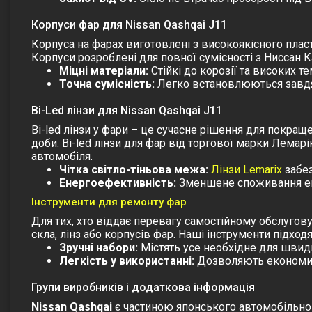
Корпуси фар для Nissan Qashqai J11
Корпуса на фарах
виготовлені з високоякісного пласт
Корпуси розроблені для повної сумісності з Ниссан 
Міцні матеріали:
Стійкі до корозії та високих т
Точна сумісність:
Легко встановлюються завдяк
Bi-Led лінзи для Nissan Qashqai J11
Bi-led лінзи у фари
– це сучасне рішення для покращен
доби. Bi-led лінзи для фар від торгової марки Лем
автомобіля.
Чітка світло-тіньова межа:
Лінзи Lemarix
забез
Енергоефективність:
Зменшене споживання ене
Інструменти для ремонту фар
Для тих, хто віддає перевагу самостійному обслуго
скла, лінз або корпусів фар. Наші інструменти підход
Зручні набори:
Містять усе необхідне для швид
Легкість у використанні:
Дозволяють економити
Групи виробників і додаткова інформація
Nissan Qashqai
є частиною японського автомобільн