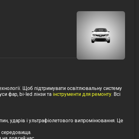
технології. Щоб підтримувати освітлювальну систему
уси фар
,
bi-led лінзи
та
інструменти для ремонту
. Всі
япин, ударів і ультрафіолетового випромінювання. Це
о середовища.
 на довгий час.