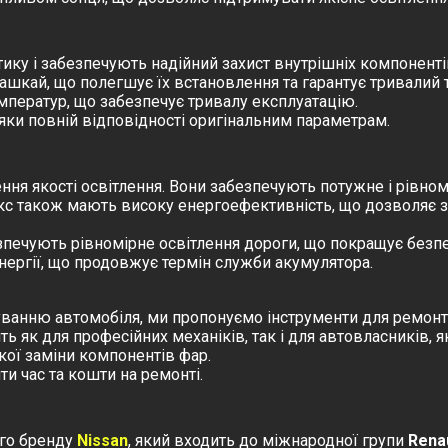
ику і забезпечують надійний захист внутрішніх компоненті
Кашкай, що полегшує їх встановлення та гарантує тривалий 
емператур, що забезпечує тривалу експлуатацію.
и повній відповідності оригінальним параметрам.
ня якості освітлення. Вони забезпечують потужне і рівном
арікс також мають високу енергоефективність, що дозволяє
печують рівномірне освітлення дороги, що покращує безпек
ргії, що продовжує термін служби акумулятора.
вуванню автомобіля, ми пропонуємо
інструменти для ремонт
ять як для професійних механіків, так і для автовласників, 
кої заміни компонентів фар.
 час та кошти на ремонті.
ого бренду
Nissan
, який входить до міжнародної групи
Renau