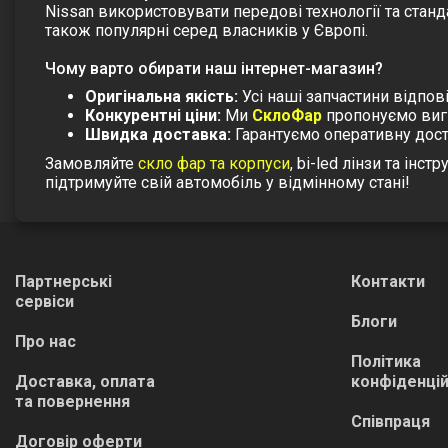
Nissan використовувати передові технології та станда
також популярні серед власників у Європі.
Чому варто обирати наш інтернет-магазин?
Оригінальна якість:
Усі наші запчастини відпов
Конкурентні ціни:
Ми
СклоФар
пропонуємо вигі
Швидка доставка:
Гарантуємо оперативну доста
Замовляйте
скло фар та корпуси
,
bi-led лінзи
та
інстр
підтримуйте свій автомобіль у відмінному стані!
Партнерські
Контакти
сервіси
Блоги
Про нас
Політика
Доставка, оплата
конфіденцій
та повернення
Співпраця
Договір оферти