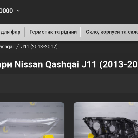
-0000
keyboard_arrow_down
 для фар
Герметик та рідини
Скло, корпуси та скл
ashqai
J11 (2013-2017)
ри Nissan Qashqai J11 (2013-20