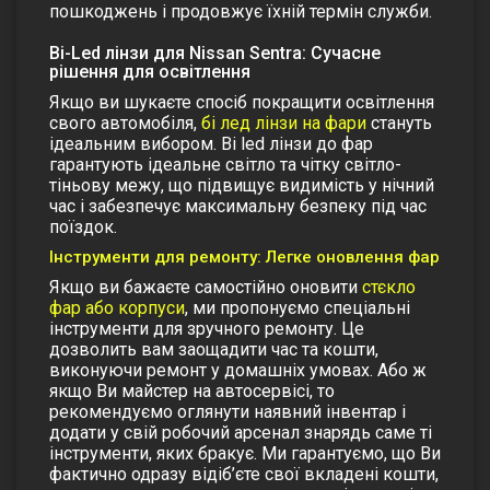
пошкоджень і продовжує їхній термін служби.
Bi-Led лінзи для Nissan Sentra: Сучасне
рішення для освітлення
Якщо ви шукаєте спосіб покращити освітлення
свого автомобіля,
бі лед лінзи на фари
стануть
ідеальним вибором. Bi led лінзи до фар
гарантують ідеальне світло та чітку світло-
тіньову межу, що підвищує видимість у нічний
час і забезпечує максимальну безпеку під час
поїздок.
Інструменти для ремонту: Легке оновлення фар
Якщо ви бажаєте самостійно оновити
стєкло
фар або корпуси
, ми пропонуємо спеціальні
інструменти для зручного ремонту. Це
дозволить вам заощадити час та кошти,
виконуючи ремонт у домашніх умовах. Або ж
якщо Ви майстер на автосервісі, то
рекомендуємо оглянути наявний інвентар і
додати у свій робочий арсенал знарядь саме ті
інструменти, яких бракує. Ми гарантуємо, що Ви
фактично одразу відіб’єте свої вкладені кошти,