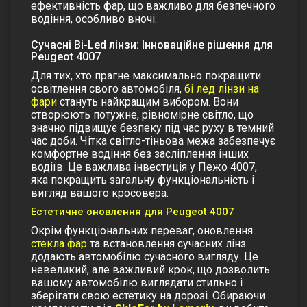
ефективність фар, що важливо для безпечного
водіння, особливо вночі.
Сучасні Bi-Led лінзи: Інноваційне рішення для
Peugeot 4007
Для тих, хто прагне максимально покращити
освітлення свого автомобіля,
бі лед лінзи на
фари
стануть найкращим вибором. Вони
створюють потужне, рівномірне світло, що
значно підвищує безпеку під час руху в темний
час доби. Чітка світло-тіньова межа забезпечує
комфортне водіння без засліплення інших
водіїв. Це важлива інвестиція у Пежо 4007,
яка покращить загальну функціональність і
вигляд вашого кросовера.
Естетичне оновлення для Peugeot 4007
Окрім функціональних переваг, оновлення
стекла фар
та встановлення сучасних лінз
додають автомобілю сучасного вигляду. Це
невеликий, але важливий крок, що дозволить
вашому автомобілю виглядати стильно і
зберігати свою естетику на дорозі.
Обираючи