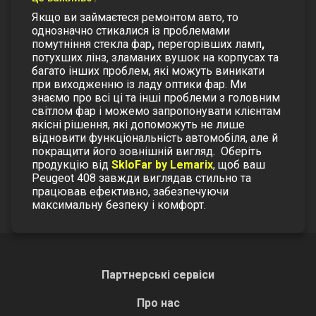
Якщо ви займаєтеся ремонтом авто, то
однозначно стикалися із проблемами
помутніння
стекла фар
,
перегорівших ламп
,
потухших лінз, зламаних вушок на корпусах та
багато інших проблем, які можуть виникати
при виходженню із ладу оптики фар. Ми
знаємо про всі ці та інші проблеми з головним
світлом фар і можемо запропонувати клієнтам
якісні рішення, які допоможуть не лише
відновити функціональність автомобіля, але й
покращити його зовнішній вигляд.
Оберіть
продукцію від
SkloFar by Lemarix
, щоб ваш
Peugeot 408 завжди виглядав стильно та
працював ефективно, забезпечуючи
максимальну безпеку і комфорт.
Партнерські сервіси
Про нас