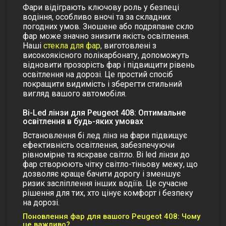
Фари відіграють ключову роль у безпеці
водіння, особливо вночі та за складних
погодних умов. Зношене або подряпане
скло
фар
може значно знизити якість освітлення.
Наші
стекла для фар
, виготовлені з
високоякісного полікарбонату, допоможуть
відновити прозорість фар і підвищити рівень
освітлення на дорозі. Це простий спосіб
покращити видимість і зберегти стильний
вигляд вашого автомобіля.
Bi-Led лінзи для Peugeot 408: Оптимальне
освітлення в будь-яких умовах
Встановлення
бі лед лінз на фари
підвищує
ефективність освітлення, забезпечуючи
рівномірне та яскраве світло.
Bi led лінзи до
фар
створюють чітку світло-тіньову межу, що
дозволяє краще бачити дорогу і зменшує
ризик засліплення інших водіїв. Це сучасне
рішення для тих, хто цінує комфорт і безпеку
на дорозі.
Поновлення фар для вашого Peugeot 408: Чому
це важливо?