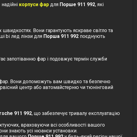
 надійні
корпуси фар
для
Порше 911 992
, які
х швидкостях. Вони гарантують яскраве світло та
аші
bi лед лінзи
для
Порша 911 992
поєднують
гає запотіванню фар і подовжує термін служби
у фар. Вони допоможуть вам швидко та безпечно
сервісний центр або автомайстерню чи тюнінговий
rsche 911 992
, що забезпечує тривалу експлуатацію
ектуючих, враховуючи всі особливості вашого
они знають усі нюанси установки.
 для вашого
Порше 911 992
у будь-який регіон нашої