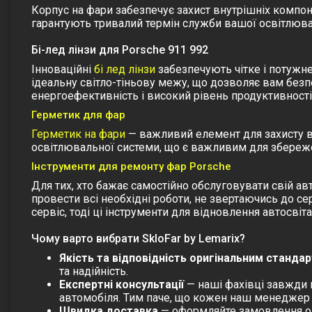
Корпус на фари забезпечує захист внутрішніх компоне
гарантують тривалий термін служби вашої освітлюва
Бі-лед лінзи для Porsche 911 992
Інноваційні
бі лед лінзи
забезпечують чітке і потужне
ідеальну світло-тіньову межу, що дозволяє вам безпе
енергоефективність і високий рівень продуктивності
Герметик для фар
Герметик на фари
— важливий елемент для захисту ві
освітлювальної системи, що є важливим для збереж
Інструменти для ремонту фар Porsche
Для тих, хто бажає самостійно обслуговувати свій 
провести всі необхідні роботи, не звертаючись до с
сервіс, тоді ці інструменти для відновлення автосві
Чому варто вибрати SkloFar by Lemarix?
Якість та відповідність оригінальним станда
та надійність.
Експертні консультації
— наші фахівці завжди 
автомобіля. Тим паче, що кожен наш менеджер м
Швидка доставка
— оформляйте замовлення он