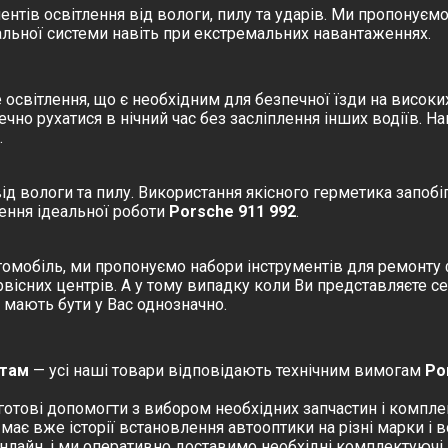
нтів освітлення від вологи, пилу та ударів. Ми пропонуємо
льної системи навіть при екстремальних навантаженнях.
 освітлення, що є необхідним для безпечної їзди на високи
чно рухатися в нічний час без засліплення інших водіїв. Н
.
д вологи та пилу. Використання якісного герметика запобі
ення ідеальної роботи
Porsche 911 992
.
автомобіль, ми пропонуємо набори інструментів для ремонт
ервісних центрів. А у тому випадку коли Ви представляєте 
та мають бути у Вас однозначно.
ртам
— усі наші товари відповідають технічним вимогам
Po
готові допомогти з вибором необхідних запчастин і компл
ає вже історії встановлення автооптики на різні марки і в
лайн, і ми оперативно доставимо необхідні комплектуючі