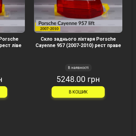
 Porsche
Скло заднього ліхтаря Porsche
рест ліве
Cayenne 957 (2007-2010) рест праве
В наявності
н
5248.00 грн
В КОШИК