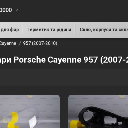
-0000
keyboard_arrow_down
 для фар
Герметик та рідини
Скло, корпуси та скл
Cayenne
957 (2007-2010)
ари Porsche Cayenne 957 (2007-