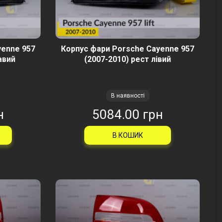
yenne 957
Корпус фари Porsche Cayenne 957
авий
(2007-2010) рест лівий
В наявності
н
5084.00 грн
В КОШИК