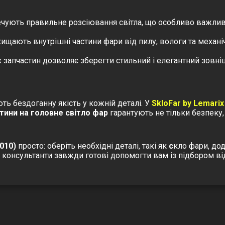
чують правильне розсіювання світла, що особливо важливо 
хищають внутрішні частини фари від пилу, вологи та механ
 запчастин дозволяє зберегти стильний і елегантний зовні
ють бездоганну якість у кожній деталі. У
SkloFar by Lemarix
тини на головне світло фар
гарантують не тільки безпеку,
010)
просто: оберіть необхідні деталі, такі як
с
кло фари
, до
і консультанти завжди готові допомогти вам із підбором в