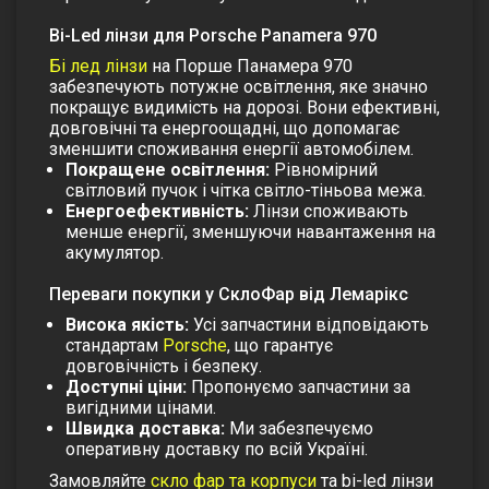
Bi-Led лінзи для Porsche Panamera 970
Бі лед лінзи
на Порше Панамера 970
забезпечують потужне освітлення, яке значно
покращує видимість на дорозі. Вони ефективні,
довговічні та енергоощадні, що допомагає
зменшити споживання енергії автомобілем.
Покращене освітлення:
Рівномірний
світловий пучок і чітка світло-тіньова межа.
Енергоефективність:
Лінзи споживають
менше енергії, зменшуючи навантаження на
акумулятор.
Переваги покупки у СклоФар від Лемарікс
Висока якість:
Усі запчастини відповідають
стандартам
Porsche
, що гарантує
довговічність і безпеку.
Доступні ціни:
Пропонуємо запчастини за
вигідними цінами.
Швидка доставка:
Ми забезпечуємо
оперативну доставку по всій Україні.
Замовляйте
скло фар та корпуси
та
bi-led лінзи