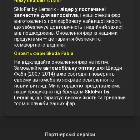
Чому обирають нас?
SkloFar by Lemarix -
лідер у постачанні
запчастин для автосвітла
, і наші
стекла фар
виготовлені з полікарбонату найвищої якості,
що забезпечує довговічність і надійний захист
від пошкоджень. Оновлення фар із нашими
продуктами — це гарантія безпеки та
комфортного водіння.
Оновіть фари Skoda Fabia
Не відкладайте оновлення фар на потім.
Замовляйте
автомобільну оптику
для Шкоди
Фабії (2007-2014) вже сьогодні і поверніть
своєму автомобілю яскраве освітлення та
новий вигляд. Ми із гордістю представляємо
нашу продукцію під брендом
SkloFar by
Lemarix
, що гарантує високу якість та тривалий
термін служби ваших фар.
Партнерські сервіси