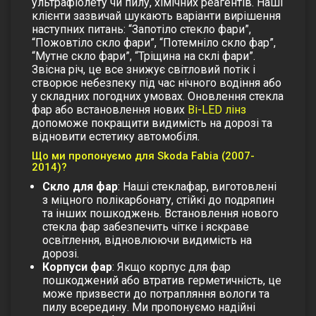
ультрафіолету чи пилу, хімічних реагентів. Наші
клієнти зазвичай шукають варіанти вирішення
наступних питань: “Запотіло стекло фари”,
“Пожовтіло скло фари”, “Потемніло скло фар”,
“Мутне скло фари”, “Тріщина на склі фари”.
Звісна річ, це все знижує світловий потік і
створює небезпеку під час нічного водіння або
у складних погодних умовах. Оновлення
стекла
фар
або встановлення нових
Bi-LED лінз
допоможе покращити видимість на дорозі та
відновити естетику автомобіля.
Що ми пропонуємо для Skoda Fabia (2007-
2014)?
Скло для фар
: Наші
стеклафар
, виготовлені
з міцного полікарбонату, стійкі до подряпин
та інших пошкоджень. Встановлення нового
стекла фар
забезпечить чітке і яскраве
освітлення, відновлюючи видимість на
дорозі.
Корпуси фар
: Якщо корпус для фар
пошкоджений або втратив герметичність, це
може призвести до потрапляння вологи та
пилу всередину. Ми пропонуємо надійні