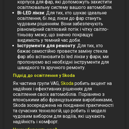
корпуса для фар
, які допоможуть захистити
освітлювальну систему вашого автомобіля.
Bi-LED лінзи
: Для тих, хто шукає ідеальне
освітлення,
бі лед лінзи до фар
стануть
чудовим рішенням. Вони забезпечують
рівномірний світловий потік і чітку світло-
тіньову межу, що значно покращує
видимість у темний час доби.
Інструменти для ремонту
: Для тих, хто
бажає самостійно провести заміну
стекла
фар
або встановити
bi led лінзи у фари
, ми
пропонуємо всі необхідні інструменти для
швидкого та зручного ремонту.
Підхід до освітлення у Skoda
Як частина групи VAG,
Skoda
робить акцент на
надійних і ефективних рішеннях для
освітлення своїх автомобілів. Порівняно з
японськими або французькими виробниками,
Skoda зосереджена на поєднанні практичності
та сучасних технологій, що робить її моделі
чудовим вибором для водіїв, які шукають
надійність і комфорт.