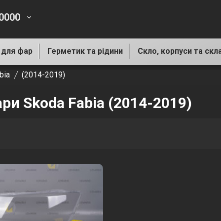
-0000
keyboard_arrow_down
 для фар
Герметик та рідини
Скло, корпуси та скл
bia
(2014-2019)
ари Skoda Fabia (2014-2019)