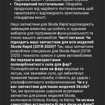
Перевірений постачальник:
Обирайте
продукцію від надійного постачальника, щоб
гарантувати її відповідність оригінальним
стандартам якості.
Наші запчастини для Skoda Rapid відповідають
найвищим вимогам, що робить їх чудовим
вибором для підтримання функціональності та
стилю вашого автомобіля.
Часті питання:
Чи
підходять ваші запчастини для всіх моделей
Skoda Rapid (2018-2020)?
Так, наші запчастини
розроблені спеціально для Skoda Rapid (2018-
2020) і повністю сумісні з цими автомобілями.
Які переваги використання
полікарбонатного скла для фар?
Полікарбонатне
скло на фару
міцніше та
легше, ніж звичайне скло, що забезпечує
тривалий термін служби, стійкість до ударів і
ультрафіолетового випромінювання.
Чи є у
вас запчастини для інших моделей Skoda?
Так, ми пропонуємо широкий асортимент
запчастин для різних моделей Skoda,
включаючи Octavia, Kodiaq, та Kamiq.
Чи можна
самостійно встановити бі лед лінзи на фари?