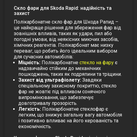
Скло фари для Skoda Rapid: надійність та
захист
Полікарбонатне
скло фар
для Шкода Рапид –
це найкраще рішення для збереження фар від
зовнішніх впливів, таких як удари, пил або
погодні умови, від неякісних миючих засобів,
хімічних реагентів. Полікарбонат має низку
переваг, що робить його ідеальним вибором
для сучасних автомобілів:
Міцність:
Полікарбонатне
стекло на фару
є
надзвичайно стійким до механічних
пошкоджень, таких як подряпини та тріщини.
Захист від ультрафіолету:
Завдяки
спеціальному захисному покриттю,
стекло
фар
не жовтіє під впливом сонячного
випромінювання, що забезпечує
довготривалу прозорість.
Легкість:
Полікарбонатне
стеклофар
є
легким, що знижує загальну вагу автомобіля
і позитивно впливає на його керованість та
економічність.