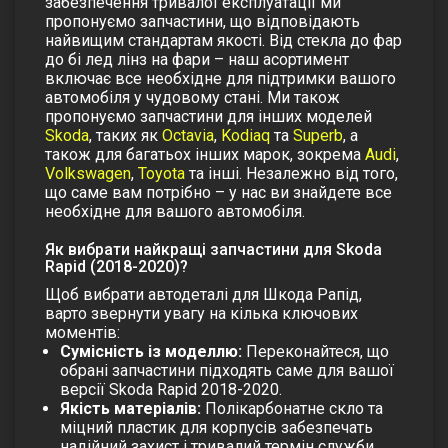
забезпечення тривалої експлуатації ми
пропонуємо запчастини, що відповідають
найвищим стандартам якості. Від
стекла до фар
до
бі лед лінз на фари
– наш асортимент
включає все необхідне для підтримки вашого
автомобіля у чудовому стані.
Ми також
пропонуємо запчастини для інших моделей
Skoda
, таких як
Octavia
,
Kodiaq
та
Superb
, а
також для багатьох інших марок, зокрема
Audi
,
Volkswagen
,
Toyota
та інші. Незалежно від того,
що саме вам потрібно – у нас ви знайдете все
необхідне для вашого автомобіля.
Як вибрати найкращі запчастини для Skoda
Rapid (2018-2020)?
Щоб вибрати автодеталі для Шкода Рапід,
варто звернути увагу на кілька ключових
моментів:
Сумісність із моделлю:
Переконайтеся, що
обрані запчастини підходять саме для вашої
версії Skoda Rapid 2018-2020.
Якість матеріалів:
Полікарбонатне скло та
міцний пластик для корпусів забезпечать
надійний захист і тривалий термін служби.