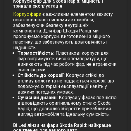
Корпуси фар для Skoda Rapid: міцність і
тривала експлуатація
Корпус фари
є важливим елементом захисту
освітлювальної системи автомобіля,
забезпечуючи безпеку внутрішніх
компонентів. Для фар Шкоди Рапід ми
пропонуємо корпуси, виготовлені з міцного
пластику, що забезпечують довговічність і
надійність:
Термостійкість:
Пластикові корпуси для
фар витримують високі температури, що
виникають під час роботи фар, не втрачаючи
своєї форми.
Стійкість до корозії:
Корпуси стійкі до
впливу вологи та не піддаються корозії, що
подовжує їх термін експлуатації навіть у
важких погодних умовах.
Сучасний дизайн:
Корпуси у фарах повністю
відповідають оригінальному стилю Skoda
Rapid, що дозволяє зберегти привабливий
вигляд автомобіля та ідеальну сумісність.
Bi Led лінзи на фари Skoda Rapid: найкраще
освітлення для вашого авто