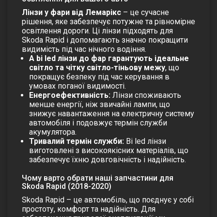
Лінзи у фари від Лемарікс
– це сучасне
рішення, яке забезпечує потужне та рівномірне
освітлення дороги. Ці лінзи підходять для
Skoda Rapid і допомагають значно покращити
видимість під час нічного водіння.
А bi led лінзи до фар гарантують ідеальне
світло та чітку світло-тіньову межу
, що
покращує безпеку під час керування в
умовах поганої видимості.
Енергоефективність:
Лінзи споживають
менше енергії, ніж звичайні лампи, що
знижує навантаження на електричну систему
автомобіля і подовжує термін служби
акумулятора.
Тривалий термін служби:
Bi led лінзи
виготовлені з високоякісних матеріалів, що
забезпечує їхню довговічність і надійність.
Чому варто обрати наші запчастини для
Skoda Rapid (2018-2020)
Skoda Rapid – це автомобіль, що поєднує у собі
простоту, комфорт та надійність. Для