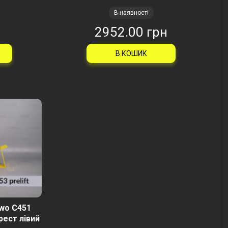
В наявності
н
2952.00 грн
В КОШИК
two C451
рест лівий