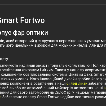
Smart Fortwo
рпус фар оптики
лів, який створений для зручного переміщення в умовах мі
бить його ідеальним вибором для міських жителів. Але для
Форту
абезпечують надійний захист і тривалу експлуатацію. Полікар
чи освітлення яскравим і чітким. Також у нашому асортимент
ні компоненти освітлювальної системи.
Цікавий факт: Smart 
міських умовах. Його інноваційний дизайн зробив його ул
них компонентів освітлення, а наші
бі лед лінзи
забезпеча
омобіль або ви автомобільний майстер із автосвітла, наші
і
лення для свого автомобіля на СклоФар
. У нашому магазин
e
.
Забезпечте своєму Smart Fortwo надійне освітлення разом