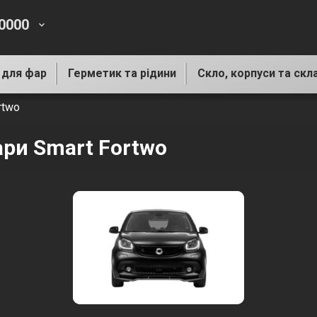
-0000
keyboard_arrow_down
 для фар
Герметик та рідини
Скло, корпуси та скл
rtwo
ари Smart Fortwo