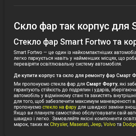
Скло фар так корпус для 
Стекло фар Smart Fortwo та ко
Smart Fortwo — це один із найкомпактніших автомобі
легко паркується навіть у найменших місцях, що ро
перевіряти освітлювальну систему автомобіля.
Де купити корпус та скло для ремонту фар Смарт 
Ми пропонуємо
стекла фар
для
Смарт Форту
, які з
гарантують стійкість до подряпин і ударів, зберігаю
автомобіль у відмінному стані та захистять внутріш
для того, щоб забезпечити максимум маневреності в 
пропонуємо
стекло на фару
для швидкої заміни зноше
Якщо ви плануєте самостійно обслуговувати свій авт
швидко і легко.
Замовляйте якісні компоненти освіт
марок, таких як
Chrysler
,
Maserati
,
Jeep
,
Volvo
та
Dodg