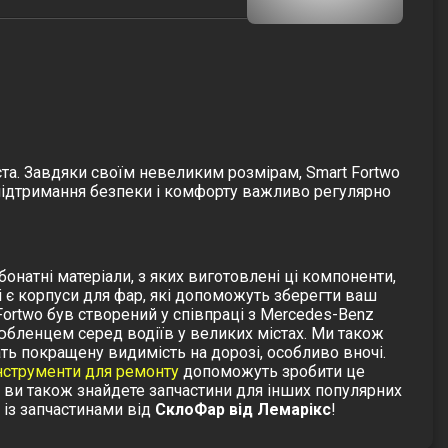
ста. Завдяки своїм невеликим розмірам, Smart Fortwo
 підтримання безпеки і комфорту важливо регулярно
бонатні матеріали, з яких виготовлені ці компоненти,
і є
корпуси для фар
, які допоможуть зберегти ваш
Fortwo був створений у співпраці з Mercedes-Benz
юбленцем серед водіїв у великих містах.
Ми також
ть покращену видимість на дорозі, особливо вночі.
нструменти для ремонту
допоможуть зробити це
і ви також знайдете запчастини для інших популярних
 із запчастинами від
СклоФар від Лемарікс
!