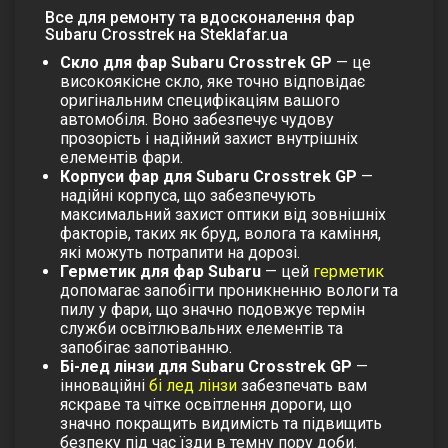
Все для ремонту та вдосконалення фар
Subaru Crosstrek на Steklafar.ua
Скло для фар Subaru Crosstrek GP
— це
високоякісне скло, яке точно відповідає
оригінальним специфікаціям вашого
автомобіля. Воно забезпечує чудову
прозорість і надійний захист внутрішніх
елементів фари.
Корпуси фар для Subaru Crosstrek GP
—
надійні корпуса, що забезпечують
максимальний захист оптики від зовнішніх
факторів, таких як бруд, волога та каміння,
які можуть потрапити на дорозі.
Герметик для фар Subaru
— цей
герметик
допомагає запобігти проникненню вологи та
пилу у фари, що значно подовжує термін
служби освітлювальних елементів та
запобігає запотіванню.
Бі-лед лінзи для Subaru Crosstrek GP
—
інноваційні
бі лед лінзи
забезпечать вам
яскраве та чітке освітлення дороги, що
значно покращить видимість та підвищить
безпеку під час їзди в темну пору доби.