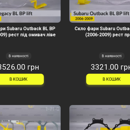
ри Subaru Outback BL BP
Скло фари Subaru Outba
09) рест під омивач ліве
(2006-2009) рест п
В наявності
В наявності
3526.00 грн
3321.00 гр
В КОШИК
В КОШИК