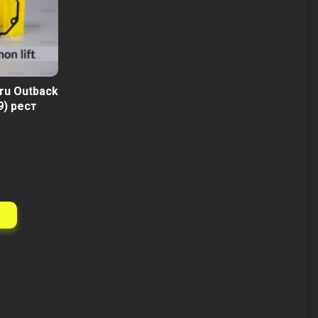
ru Outback
9) рест
н