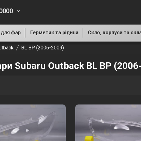
-0000
keyboard_arrow_down
 для фар
Герметик та рідини
Скло, корпуси та скл
utback
BL BP (2006-2009)
ари Subaru Outback BL BP (2006