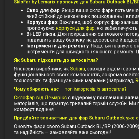
SkloFar by Lemarix пропонує для Subaru Outback BL/B
Скло для фар
: Якщо ваше
скло фари
потьмяніл
який стійкий до механічних пошкоджень і вплив
Корпуси фар
: Важливо, щоб корпус фар залиша
пропонуємо
корпуси для фар
, які забезпечують
Bi-LED лінзи
: Для покращення світлового пото
підвищить вашу безпеку на дорозі, але й додас
Інструменти для ремонту
: Якщо ви плануєте 
інструменти для швидкого і якісного ремонту. 
Як Subaru підходить до автосвітла?
Японські виробники, як
Subaru
, завжди відомі своїм 
функціональності своїх компонентів, зокрема освітл
технологіях, та французькими марками (наприклад,
R
Чому обирають нас
— топ імпортерів із автосвітла
?
СклоФар від Лемарікс
є
лідером у постачанні запча
матеріалів, що гарантує тривалий термін служби. Ми
комфорт водіння.
Придбайте запчастини для фар Subaru Outback уже с
Оновіть фари свого Subaru Outback BL/BP (2006-200
та надійність — замовляйте вже сьогодні!