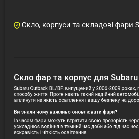
Скло, корпуси та складові фари S
Скло фар та корпус для Subaru
Subaru Outback BL/BP, випущений у 2006-2009 роках,
способу життя. Проте навіть такий надійний автомобі
вплинути на якість освітлення і вашу безпеку на доро
Ви знали чому важливо оновлювати фари?
Із часом фари можуть втратити свою прозорість чере
ускладнює водіння в темний час доби або під час н
яскравість і чіткість освітлення.