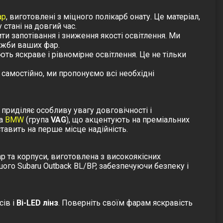
ар
, виготовлені з міцного полікарб онату. Це матеріал,
стані на довгий час.
 запотівання і зниження якості освітлення. Ми
лужби ваших фар.
ують яскраве і рівномірне освітлення. Це не тільки
самостійно, ми пропонуємо всі необхідні
 приділяє особливу увагу довговічності і
а
BMW
(група
VAG
), що акцентують на преміальних
ставить на перше місце надійність.
ар
та
корпуси
, виготовлена з високоякісних
ого Subaru Outback BL/BP, забезпечуючи безпеку і
сів і
Bi-LED лінз
. Поверніть своїм фарам яскравість