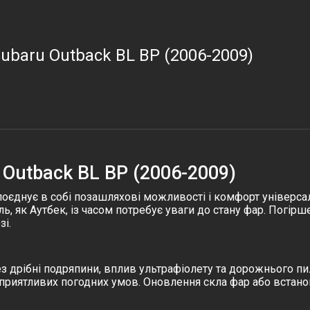
ubaru Outback BL BP (2006-2009)
 Outback BL BP (2006-2009)
 поєднує в собі позашляхові можливості і комфорт універс
ль, як Аутбек, із часом потребує уваги до стану фар. Погір
зі.
з дрібні подряпини, вплив ультрафіолету та дорожнього пи
есприятливих погодних умов. Оновлення
скла фар
або встан