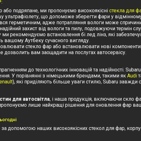
P:
о або подряпане, ми пропонуємо високоякісні
стекла для ф
у ультрафіолету, що допоможе зберегти фари у відмінному 
вся герметичним, адже потрапляння вологи може спричинити
 надійний захист від вологи та пилу, подовжуючи термін с
ку ми рекомендуємо встановлення
бі лед лінз
, які забезпеч
ть вашому Аутбеку сучасного вигляду.
оновлювати
стекло фар
або встановлювати нові компоненти 
Це дозволить вам заощадити на послугах автосервісу.
прагненням до технологічних інновацій та надійності. Subaru
ення. У порівнянні з німецькими брендами, такими як
Audi
т
enault
), які приділяють більше уваги стилю, Subaru завжди 
стин для автосвітла
, і наша продукція, включаючи
скло ф
 пропонуємо лише найкращі рішення для оновлення фар ваш
ьогодні
9) за допомогою наших високоякісних
стекол для фар
, корпу