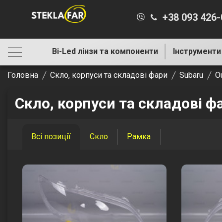
+38 093 426
Bi-Led лінзи та компоненти
Інструменти
Головна
Скло, корпуси та складові фари
Subaru
O
Скло, корпуси та складові ф
Всі позиції
Скло
Рамка