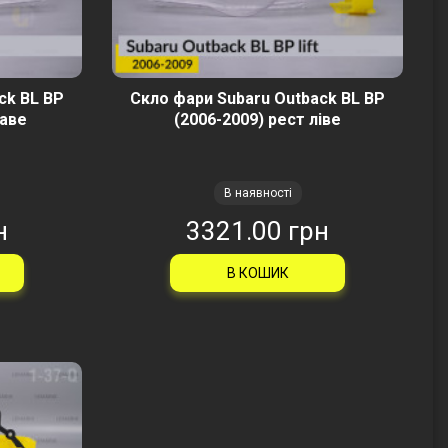
ck BL BP
Скло фари Subaru Outback BL BP
раве
(2006-2009) рест ліве
В наявності
н
3321.00 грн
В КОШИК