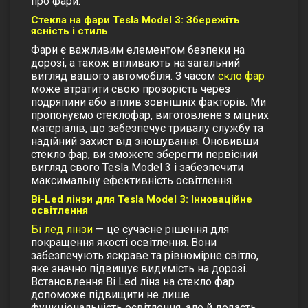
про фари.
Стекла на фари Tesla Model 3: Збережіть
ясність і стиль
Фари є важливим елементом безпеки на
дорозі, а також впливають на загальний
вигляд вашого автомобіля. З часом
скло фар
може втратити свою прозорість через
подряпини або вплив зовнішніх факторів. Ми
пропонуємо
стеклофар
, виготовлене з міцних
матеріалів, що забезпечує тривалу службу та
надійний захист від зношування. Оновивши
стекло фар
, ви зможете зберегти первісний
вигляд свого Tesla Model 3 і забезпечити
максимальну ефективність освітлення.
Bi-Led лінзи для Tesla Model 3: Інноваційне
освітлення
Бі лед лінзи
— це сучасне рішення для
покращення якості освітлення. Вони
забезпечують яскраве та рівномірне світло,
яке значно підвищує видимість на дорозі.
Встановлення Bi Led лінз на
стекло фар
допоможе підвищити не лише
функціональність освітлення, але й додасть