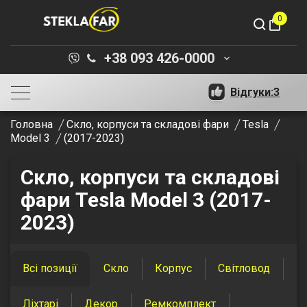
0
shopping_bag
+38 093 426-0000
keyboard_arrow_down
Відгуки:
3
Головна
Скло, корпуси та складові фари
Tesla
Model 3
(2017-2023)
Скло, корпуси та складові
фари Tesla Model 3 (2017-
2023)
Всі позиції
Скло
Корпус
Світловод
Ліхтарі
Декор
Ремкомплект