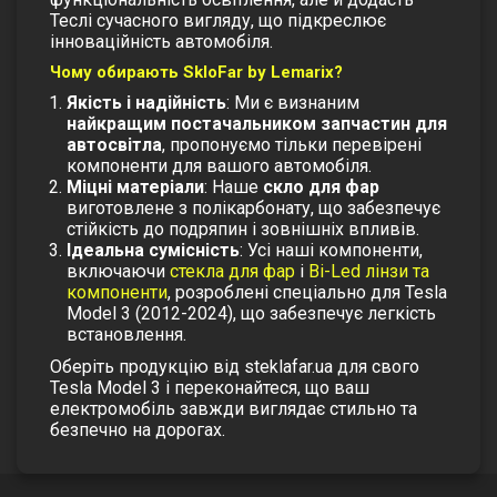
Теслі сучасного вигляду, що підкреслює
інноваційність автомобіля.
Чому обирають SkloFar by Lemarix?
Якість і надійність
: Ми є визнаним
найкращим постачальником запчастин для
автосвітла
, пропонуємо тільки перевірені
компоненти для вашого автомобіля.
Міцні матеріали
: Наше
скло для фар
виготовлене з полікарбонату, що забезпечує
стійкість до подряпин і зовнішніх впливів.
Ідеальна сумісність
: Усі наші компоненти,
включаючи
стекла для фар
і
Bi-Led лінзи та
компоненти
, розроблені спеціально для Tesla
Model 3 (2012-2024), що забезпечує легкість
встановлення.
Оберіть продукцію від steklafar.ua для свого
Tesla Model 3 і переконайтеся, що ваш
електромобіль завжди виглядає стильно та
безпечно на дорогах.