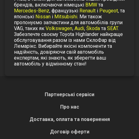
брендів, включаючи німецькі
BMW
та
Mercedes-Benz
, французькі
Renault
і
Peugeot
, та
японські
Nissan
і
Mitsubishi
. Ми також
пропонуємо запчастини для автомобілів групи
VAG, таких як
Volkswagen
,
Audi
,
Škoda
та
SEAT
.
Забезпечте своєму Toyota Highlander найкраще
обслуговування разом із нами СклоФар від
Лемарікс. Вибирайте якісні компоненти та
надійність, довіряючи свій автомобіль
експертам, які знають, як зберегти ваш
автомобіль у відмінному стані!
Партнерські сервіси
Про нас
Доставка, оплата та повернення
Договір оферти