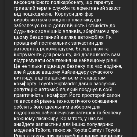
високоякісного полікарбонату, що гарантує
тривалий термін служби та ефективний захист
від пошкоджень. Корпуси для фар
виробляються з міцного пластику, що
забезпечує їхню довговічність і стійкість до
будь-яких зовнішніх впливів, зберігаючи при
цьому бездоганний вигляд автомобіля. Як
провідний постачальник запчастин для
автосвітла, рекомендуємо бі лед лінзи та
інструменти для ремонту, які дозволяють вам
підтримувати освітлення на найвищому рівні.
Це не тільки підвищує безпеку під час водіння,
але й додає вашому Хайлендеру сучасного
вигляду, відповідаючи всім стандартам
комфорту. Toyota Highlander давно заслужив
репутацію автомобіля, який поєднує в собі
практичність і комфорт. Його просторий салон
та високий рівень технологічного оснащення
роблять його ідеальним вибором для
подорожей, забезпечуючи затишок та безпеку
кожному пасажиру. Крім того, у нас ви
знайдете запчастини для інших популярних
моделей Тойота, таких як Toyota Camry і Toyota
Prius, а також для автомобілів інших провідних