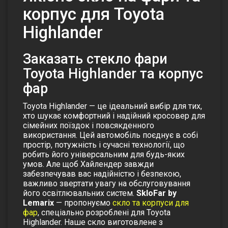
корпус для Toyota
Highlander
Заказать cтекло фари
Toyota Highlander та корпус
фар
Toyota Highlander — це ідеальний вибір для тих,
хто шукає комфортний і надійний кросовер для
сімейних поїздок і повсякденного
використання. Цей автомобіль поєднує в собі
простір, потужність і сучасні технології, що
робить його універсальним для будь-яких
умов. Але щоб Хайлендер завжди
забезпечував вас надійністю і безпекою,
важливо звертати увагу на обслуговування
його освітлювальних систем.
SkloFar by
Lemarix
— пропонуємо
скло та корпуси для
фар
, спеціально розроблені для Toyota
Highlander. Наше скло виготовлене з