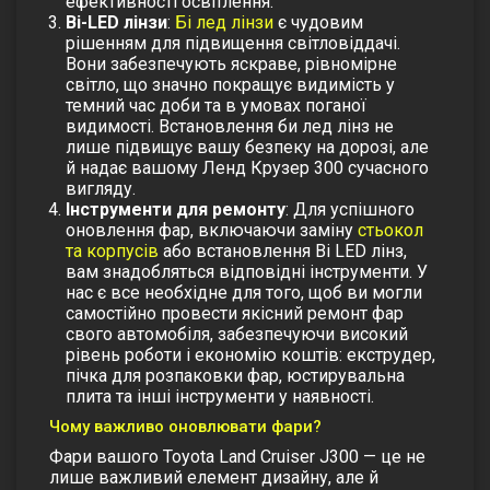
ефективності освітлення.
Bi-LED лінзи
:
Бі лед лінзи
є чудовим
рішенням для підвищення світловіддачі.
Вони забезпечують яскраве, рівномірне
світло, що значно покращує видимість у
темний час доби та в умовах поганої
видимості. Встановлення би лед лінз не
лише підвищує вашу безпеку на дорозі, але
й надає вашому Ленд Крузер 300 сучасного
вигляду.
Інструменти для ремонту
: Для успішного
оновлення фар, включаючи заміну
стьокол
та корпусів
або встановлення Bi LED лінз,
вам знадобляться відповідні інструменти. У
нас є все необхідне для того, щоб ви могли
самостійно провести якісний ремонт фар
свого автомобіля, забезпечуючи високий
рівень роботи і економію коштів: екструдер,
пічка для розпаковки фар, юстирувальна
плита та інші інструменти у наявності.
Чому важливо оновлювати фари?
Фари вашого Toyota Land Cruiser J300 — це не
лише важливий елемент дизайну, але й