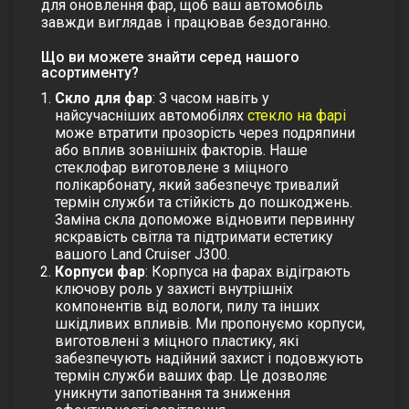
для оновлення фар, щоб ваш автомобіль
завжди виглядав і працював бездоганно.
Що ви можете знайти серед нашого
асортименту?
Скло для фар
: З часом навіть у
найсучасніших автомобілях
стекло на фарі
може втратити прозорість через подряпини
або вплив зовнішніх факторів. Наше
стеклофар виготовлене з міцного
полікарбонату, який забезпечує тривалий
термін служби та стійкість до пошкоджень.
Заміна скла допоможе відновити первинну
яскравість світла та підтримати естетику
вашого Land Cruiser J300.
Корпуси фар
: Корпуса на фарах відіграють
ключову роль у захисті внутрішніх
компонентів від вологи, пилу та інших
шкідливих впливів. Ми пропонуємо корпуси,
виготовлені з міцного пластику, які
забезпечують надійний захист і подовжують
термін служби ваших фар. Це дозволяє
уникнути запотівання та зниження