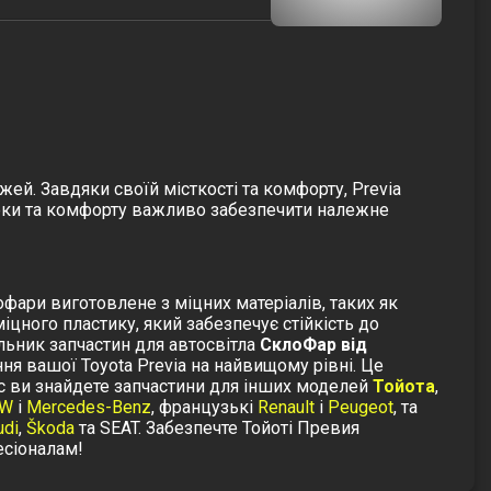
жей. Завдяки своїй місткості та комфорту, Previa
зпеки та комфорту важливо забезпечити належне
фари виготовлене з міцних матеріалів, таких як
іцного пластику, який забезпечує стійкість до
льник запчастин для автосвітла
СклоФар від
ня вашої Toyota Previa на найвищому рівні. Це
ас ви знайдете запчастини для інших моделей
Тойота
,
W
і
Mercedes-Benz
, французькі
Renault
і
Peugeot
, та
udi
,
Škoda
та
SEAT
.
Забезпечте Тойоті Превия
есіоналам!