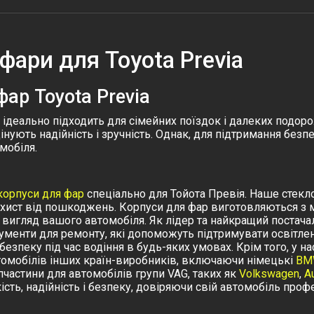
фари для Toyota Previa
ар Toyota Previa
й ідеально підходить для сімейних поїздок і далеких подоро
інують надійність і зручність. Однак, для підтримання бе
мобіля.
 корпуси для фар
спеціально для Тойота Превія. Наше стекло
захист від пошкоджень. Корпуси для фар виготовляються з м
 вигляд вашого автомобіля.
Як лідер та найкращий постача
рументи для ремонту, які допоможуть підтримувати освітлен
езпеку під час водіння в будь-яких умовах.
Крім того, у н
втомобілів інших країн-виробників, включаючи німецькі
BM
пчастини для автомобілів групи
VAG
, таких як
Volkswagen
,
A
сть, надійність і безпеку, довіряючи свій автомобіль проф