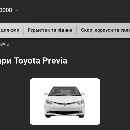
-0000
keyboard_arrow_down
 для фар
Герметик та рідини
Скло, корпуси та скл
evia
ри Toyota Previa