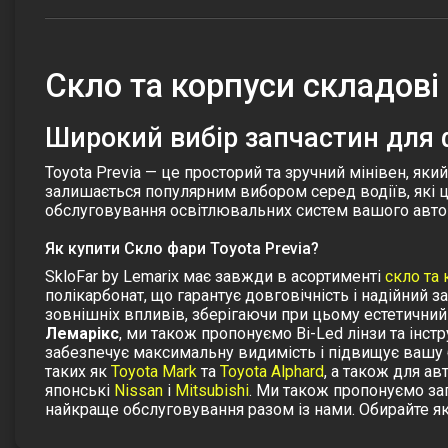
Cкло та корпуси складові 
Широкий вибір запчастин для ф
Toyota Previa — це просторий та зручний мінівен, яки
залишається популярним вибором серед водіїв, які ц
обслуговування освітлювальних систем вашого авто
Як купити Скло фари Toyota Previa?
SkloFar by Lemarix має завжди в асортименті
скло та
полікарбонат, що гарантує довговічність і надійний 
зовнішніх впливів, зберігаючи при цьому естетичний
Лемарікс
, ми також пропонуємо Bi-Led лінзи та інст
забезпечує максимальну видимість і підвищує вашу б
таких як
Toyota Mark
та
Toyota Alphard
, а також для а
японські
Nissan
і
Mitsubishi
. Ми також пропонуємо за
найкраще обслуговування разом із нами. Обирайте які