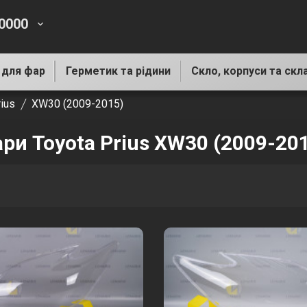
-0000
keyboard_arrow_down
 для фар
Герметик та рідини
Скло, корпуси та скл
ius
XW30 (2009-2015)
ари Toyota Prius XW30 (2009-20