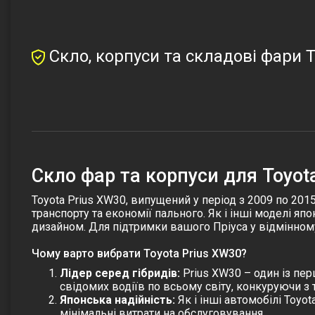
Скло, корпуси та складові фари T
Скло фар та корпуси для Toyot
Toyota Prius XW30, випущений у період з 2009 по 2015
транспорту та економії пального. Як і інші моделі яп
дизайном. Для підтримки вашого Пріуса у відмінном
Чому варто вибрати Toyota Prius XW30?
Лідер серед гібридів:
Prius XW30 – один із пе
свідомих водіїв по всьому світу, конкуруючи з т
Японська надійність:
Як і інші автомобілі Toyota
мінімальні витрати на обслуговування.