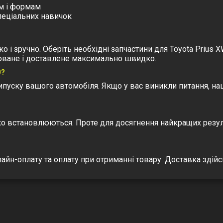
ам і формам
спеціальних навичок
 зручно. Оберіть необхідні запчастини для Toyota Prius XW
оване і доставлене максимально швидко.
0?
випуску вашого автомобіля. Якщо у вас виникли питання, н
егко встановлюються. Проте для досягнення найкращих резу
йн-оплату та оплату при отриманні товару. Доставка здійсн