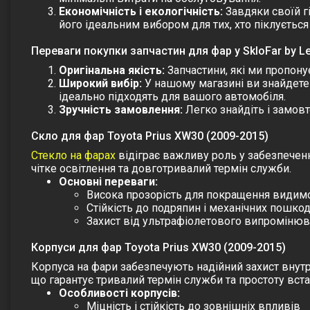
Економічність і екологічність:
Завдяки своїй г
його ідеальним вибором для тих, хто піклуєть
Переваги покупки запчастин для фар у SkloFar by L
Оригінальна якість:
Запчастини, які ми пропон
Широкий вибір:
У нашому магазині ви знайдете 
ідеально підходять для вашого автомобіля.
Зручність замовлення:
Легко знайдіть і замовт
Скло для фар Toyota Prius XW30 (2009-2015)
Стекло на фарах
відіграє важливу роль у забезпеченн
чітке освітлення та довготривалий термін служби.
Основні переваги:
Висока прозорість для покращення видимо
Стійкість до подряпин і механічних пошк
Захист від ультрафіолетового випромінюв
Корпуси для фар Toyota Prius XW30 (2009-2015)
Корпуса на фари забезпечують надійний захист внутр
що гарантує тривалий термін служби та простоту вст
Особливості корпусів:
Міцність і стійкість до зовнішніх впливів