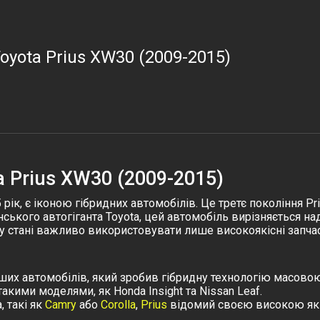
oyota Prius XW30 (2009-2015)
a Prius XW30 (2009-2015)
 рік, є іконою гібридних автомобілів. Це третє покоління P
онського автогіганта Toyota, цей автомобіль вирізняється н
у стані важливо використовувати лише високоякісні запча
рших автомобілів, який зробив гібридну технологію масово
акими моделями, як Honda Insight та Nissan Leaf.
, такі як
Camry
або
Corolla
,
Prius
відомий своєю високою якіс