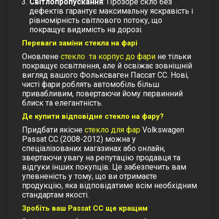
Світлопропускання
: Прозоре скло без
дефектів гарантує максимальну яскравість і
рівномірність світлового потоку, що
покращує видимість на дорозі.
Переваги заміни стекла на фарі
Оновлене
стекло та корпус до фари
не тільки
покращує освітлення, але й освіжає зовнішній
вигляд вашого Фольксваген Пассат СС. Нові,
чисті фари роблять автомобіль більш
привабливим, повертаючи йому первинний
блиск та елегантність.
Де купити відповідне стекло на фару?
Придбати якісне
стекло для фар
Volkswagen
Passat CC (2008-2012) можна у
спеціалізованих магазинах або онлайн,
звертаючи увагу на репутацію продавця та
відгуки інших покупців. Це забезпечить вам
упевненість у тому, що ви отримаєте
продукцію, яка відповідатиме всім необхідним
стандартам якості.
Зробіть ваш Passat CC ще кращим