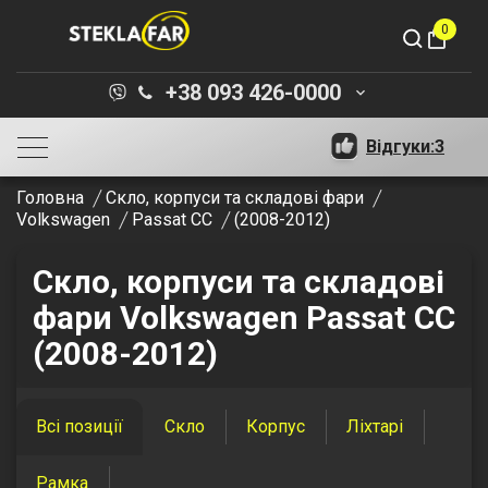
0
shopping_bag
+38 093 426-0000
keyboard_arrow_down
Відгуки:
3
Головна
Скло, корпуси та складові фари
Volkswagen
Passat CC
(2008-2012)
Скло, корпуси та складові
фари Volkswagen Passat CC
(2008-2012)
Всі позиції
Скло
Корпус
Ліхтарі
Рамка