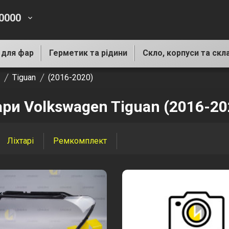
-0000
keyboard_arrow_down
 для фар
Герметик та рідини
Скло, корпуси та скл
Tiguan
(2016-2020)
ари Volkswagen Tiguan (2016-20
Ліхтарі
Ремкомплект