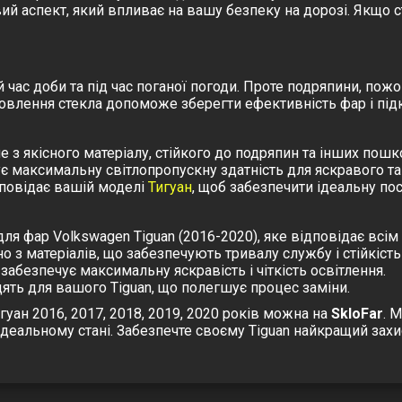
вий аспект, який впливає на вашу безпеку на дорозі. Якщо
час доби та під час поганої погоди. Проте подряпини, пож
Оновлення стекла допоможе зберегти ефективність фар і під
е з якісного матеріалу, стійкого до подряпин та інших пош
ує максимальну світлопропускну здатність для яскравого та
дповідає вашій моделі
Тигуан
, щоб забезпечити ідеальну пос
ля фар Volkswagen Tiguan (2016-2020), яке відповідає всім
о з матеріалів, що забезпечують тривалу службу і стійкіст
забезпечує максимальну яскравість і чіткість освітлення.
дять для вашого Tiguan, що полегшує процес заміни.
уан 2016, 2017, 2018, 2019, 2020 років можна на
SkloFar
. 
еальному стані. Забезпечте своєму Tiguan найкращий захи