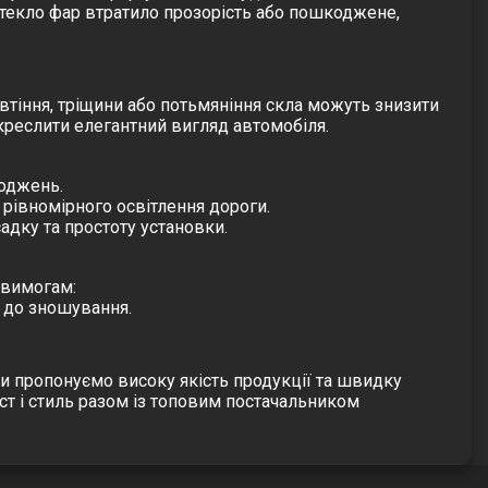
 стекло фар втратило прозорість або пошкоджене,
овтіння, тріщини або потьмяніння скла можуть знизити
креслити елегантний вигляд автомобіля.
коджень.
 рівномірного освітлення дороги.
адку та простоту установки.
 вимогам:
ь до зношування.
Ми пропонуємо високу якість продукції та швидку
ст і стиль разом із топовим постачальником