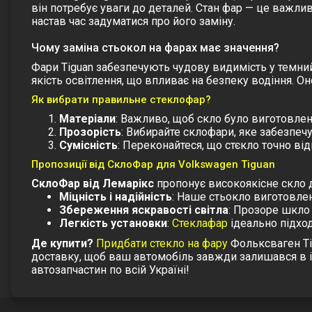
він потребує уваги до деталей. Стан фар — це важли
настав час задуматися про його заміну.
Чому заміна стьокол на фарах має значення?
Фари Tiguan забезпечують чудову видимість у темний 
якість освітлення, що впливає на безпеку водіння. 
Як вибрати правильне стеклофар?
Матеріали
: Важливо, щоб скло було виготовлен
Прозорість
: Вибирайте склофари, яке забезпеч
Сумісність
: Переконайтеся, що стєкло точно ві
Пропозиції від СклоФар для Volkswagen Tiguan
СклоФар від Лемарікс
пропонує високоякісне скло д
Міцність і надійність
: Наше стьокло виготовлен
Збереження яскравості світла
: Прозоре шкло 
Легкість установки
:
Стеклафар
ідеально підхо
Де купити?
Придбати стекло на фару
Фольксваген Тіг
доставку, щоб ваш автомобіль завжди залишався в ід
автозапчастин по всій Україні!