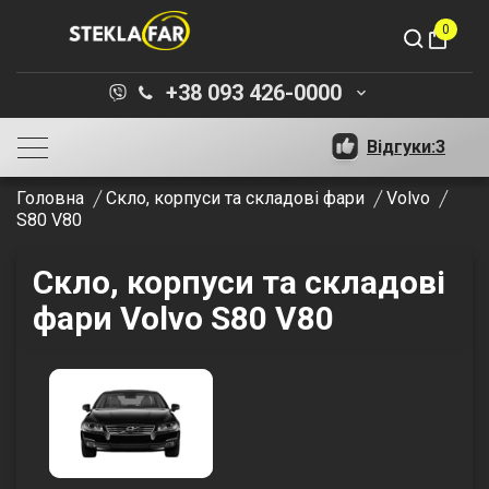
0
shopping_bag
+38 093 426-0000
keyboard_arrow_down
Відгуки:
3
Головна
Скло, корпуси та складові фари
Volvo
S80 V80
Скло, корпуси та складові
фари Volvo S80 V80