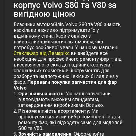
корпус Volvo S80 та V80 за
вигідною ціною
Власники автомобілів Volvo S80 та V80 знають,
наскільки важливо підтримувати їх у
відмінному стані. Фари є однією з
найважливіших частин автомобіля, яка
потребує особливої уваги. У нашому магазині
СтеклаФар від Лемарікс
ви знайдете все
необхідне для професійного ремонту фар – від
високоякісного скла до надійних корпусів і
спеціальних герметиків, інструментів для
розбору та надпотужних і якісних бі лед лінз у
фари.
Переваги покупки запчастин для фар
Volvo
Оригінальна якість:
Усі наші запчастини
відповідають високим стандартам,
затвердженим виробниками Вольво.
Різноманітність асортименту:
Ми
пропонуємо великий вибір компонентів для
ремонту фар, які підходять саме для моделей
S80 та V80.
Зручність замовлення:
Оформлюйте