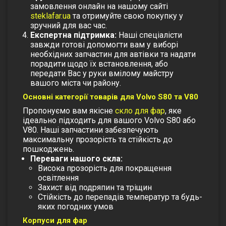
замовлення онлайн на нашому сайті
steklafar.ua
та отримуйте свою покупку у
зручний для вас час.
Експертна підтримка:
Наші спеціалісти
завжди готові допомогти вам у виборі
необхідних запчастин для автівки та надати
порадити щодо їх встановлення, або
передати Вас у руки вмілому майстру
вашого міста чи району.
Основні категорії товарів для Volvo S80 та V80
Пропонуємо вам якісне
скло для фар
, яке
ідеально підходить для вашого Volvo S80 або
V80. Наші запчастини забезпечують
максимальну прозорість та стійкість до
пошкоджень.
Переваги нашого скла:
Висока прозорість для покращення
освітлення
Захист від подряпин та тріщин
Стійкість до перепадів температур та будь-
яких погодних умов
Корпуси для фар