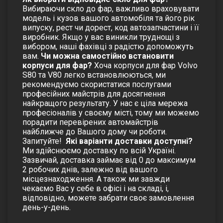
Вибираючи скло до фар, важливо враховувати
модель і кузов вашого автомобіля та його рік
випуску, рест чи дорест, код автозапчастини і її
виробник. Якщо у вас виникли труднощі з
вибором, наші фахівці з радістю допоможуть
вам.
Чи можна самостійно встановити
корпуси для фар?
Хоча корпуси для фар Volvo
S80 та V80 легко встановлюються, ми
рекомендуємо скористатися послугами
професійних майстрів для досягнення
найкращого результату. У нас є ціла мережа
професіоналів у своєму місті, тому ми можемо
порадити перевірених автомайстрів
найближче до Вашого дому чи роботи.
Запитуйте!
Які варіанти доставки доступні?
Ми здійснюємо доставку по всій Україні.
Зазвичай, доставка займає від 0 до максимум
2 робочих днів, залежно від вашого
місцезнаходження. А також ми завжди
чекаємо Вас у себе в офісі і на складі, і,
відповідно, можете забрати своє замовлення
день-у-день.