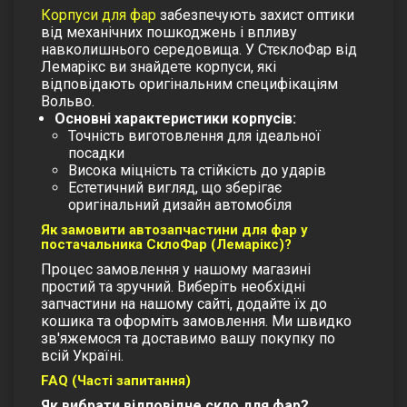
Корпуси для фар
забезпечують захист оптики
від механічних пошкоджень і впливу
навколишнього середовища. У СтєклоФар від
Лемарікс ви знайдете корпуси, які
відповідають оригінальним специфікаціям
Вольво.
Основні характеристики корпусів:
Точність виготовлення для ідеальної
посадки
Висока міцність та стійкість до ударів
Естетичний вигляд, що зберігає
оригінальний дизайн автомобіля
Як замовити автозапчастини для фар у
постачальника СклоФар (Лемарікс)?
Процес замовлення у нашому магазині
простий та зручний. Виберіть необхідні
запчастини на нашому сайті, додайте їх до
кошика та оформіть замовлення. Ми швидко
зв'яжемося та доставимо вашу покупку по
всій Україні.
FAQ (Часті запитання)
Як вибрати відповідне скло для фар?