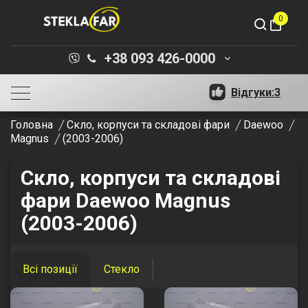
0
shopping_bag
+38 093 426-0000
keyboard_arrow_down
Відгуки:
3
Головна
Скло, корпуси та складові фари
Daewoo
Magnus
(2003-2006)
Скло, корпуси та складові
фари Daewoo Magnus
(2003-2006)
Всі позиції
Стекло