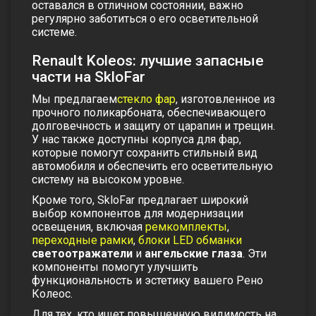
оставался в отличном состоянии, важно
регулярно заботиться о его осветительной
системе.
Renault Koleos: лучшие запасные
части на SkloFar
Мы предлагаем
стекло фар
, изготовленное из
прочного поликарбоната, обеспечивающего
долговечность и защиту от царапин и трещин.
У нас также доступны
корпуса для фар
,
которые помогут сохранить стильный вид
автомобиля и обеспечить его осветительную
систему на высоком уровне.
Кроме того, SkloFar предлагает широкий
выбор компонентов для модернизации
освещения, включая
ремкомплекты
,
переходные рамки
,
блоки LED обманки
светоотражатели
и
ангельские глаза
. Эти
компоненты помогут улучшить
функциональность и эстетику вашего Рено
Колеос.
Для тех, кто ищет повышенную видимость на