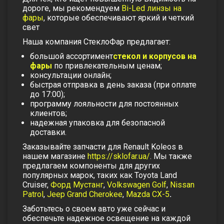
дороге, мы рекомендуем
Bi-Led линзы на
фары
, которые обеспечивают яркий и четкий
свет
Наша компания СтеклоФар предлагает:
большой ассортимент
стекол и корпусов на
фары
по привлекательным ценам;
консультации онлайн;
быстрая отправка в день заказа (при оплате
до 17:00);
программу лояльности для постоянных
клиентов;
надежная упаковка для безопасной
доставки.
Заказывайте запчасти для Renault Koleos в
нашем магазине
https://sklofar.ua/
. Мы также
предлагаем компоненты для других
популярных марок, таких как Toyota Land
Cruiser,
Форд Мустанг
,
Volkswagen Golf
,
Nissan
Patrol
,
Jeep Grand Cherokee
,
Mazda CX-5
.
Заботьтесь о своем авто уже сейчас и
обеспечьте надежное освещение на каждой