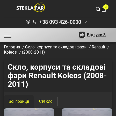
0
shopping_bag
+38 093 426-0000
keyboard_arrow_down
Відгуки:
3
Головна
Скло, корпуси та складові фари
Renault
Koleos
(2008-2011)
Скло, корпуси та складові
фари Renault Koleos (2008-
2011)
Всі позиції
Стекло