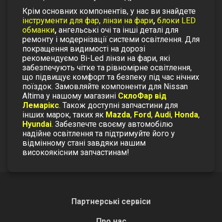
Крім основних компонентів, у нас ви знайдете
інструменти для фар
,
лінзи на фари
,
блоки LED
обманки
,
ангельські очі
та інші деталі для
ремонту і модернізації системи освітлення.
Для
покращення видимості на дорозі
рекомендуємо
Bi-Led лінзи на фари
, які
забезпечують чітке та рівномірне освітлення,
що підвищує комфорт та безпеку під час нічних
поїздок.
Замовляйте компоненти для Nissan
Altima у нашому магазині
СклоФар від
Лемарікс
. Також доступні запчастини для
інших марок, таких як
Mazda
,
Ford
,
Audi
,
Honda
,
Hyundai
.
Забезпечте своєму автомобілю
надійне освітлення та підтримуйте його у
відмінному стані завдяки нашим
високоякісним запчастинам!
Партнерські сервіси
Про нас