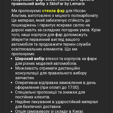
правильний вибір з SkloFar by Lemarix
Ми пропонуємо
стекла фар
для Ніссан
Альтіма, виготовлені з міцного полікарбонату.
Це матеріал, який забезпечує стійкість до
пошкоджень і гарантує яскраве світло на
дорозі навіть за складних погодних умов. Крім
того, наші
корпуси для фар
допоможуть
зберегти первинний вигляд вашого
автомобіля та продовжити термін служби
освітлювальних елементів.
Що ми
пропонуємо:
Широкий вибір с
текол та корпусів на фари
для різних моделей автомобілів.
Можливість отримати дистанційні
консультації для правильного вибору
запчастин.
Оперативна відправка замовлення в день
оформлення (при оплаті до 17:00).
Спеціальні пропозиції та знижки для
постійних клієнтів.
Надійне пакування в ударостійкий матеріал
для безпечної доставки.
Опція самовивозу зі складу в Києві.