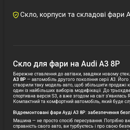
Скло, корпуси та складові фари A
Скло для фари на Audi A3 8P
Бережне ставлення до автівки, завдяки новому стеклу
A3 8P
— автомобіль другого покоління серії А3. Його
створили таку модель авто, щоб збільшити продажі к
один із найбільших виборів модифікації. До трьохдв
спортивна версія S3, а вже згодом на світ з’явилась 
Компактний та комфортний автомобіль, який буде с
Відремонтовані фари Ауді A3 8P: забезпечення без
Машина — не просто спосіб пересування. Потрібно вкл
справність свого авто, ви турбуєтесь і про свою безп