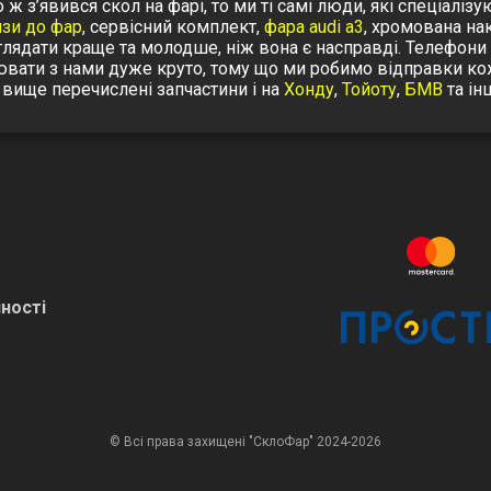
 ж з’явився скол на фарі, то ми ті самі люди, які спеціаліз
нзи до фар
, сервісний комплект,
фара audi a3
, хромована на
иглядати краще та молодше, ніж вона є насправді. Телефони
ювати з нами дуже круто, тому що ми робимо відправки ко
 вище перечислені запчастини і на
Хонду
,
Тойоту
,
БМВ
та інш
ності
© Всі права захищені "СклоФар" 2024-2026