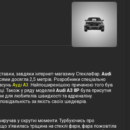
оставки, завдяки інтернет-магазину СтеклаФар.
Audi
осями досягла 2,5 метрів. Розробники спеціально
расунь
Ауді А3
. Найпоширенішою причиною того був
оці. Також у ряду моделей
Audi A3 8P
була присутня
уни для любителів швидкості та адреналіну.
повідальність за якість своїх шедеврів.
 виручав у скрутні моменти. Турбуючись про
якщо з’явилась тріщина на стеклі фари, фара пожовтіла