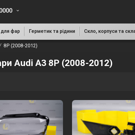
-0000
keyboard_arrow_down
 для фар
Герметик та рідини
Скло, корпуси та скл
8P (2008-2012)
ари Audi A3 8P (2008-2012)