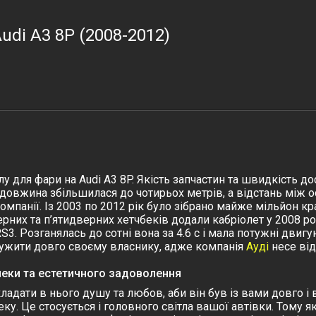
udi A3 8P (2008-2012)
 для фари на Audi A3 8P. Якість запчастин та швидкість д
 довжина збільшилася до чотирьох метрів, а відстань між 
омпанії. Із 2003 по 2012 рік було зібрано майже мільйон к
ерних та п’ятидверних хетчбеків додали кабріолет у 2008 р
RS3. Розганялась до сотні вона за 4.6 с і мала потужні двиг
лужити довго своєму власнику, адже компанія
Ауді
несе від
пеки та естетичного задоволення
адати в нього душу та любов, аби він був із вами довго і
еку. Це стосується і головного світла вашої автівки. Тому 