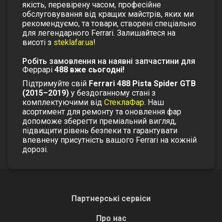
якість, перевірену часом, професійне
обслуговування від кращих майстрів, яких ми
рекомендуємо, та товари, створені спеціально
для легендарного Ferrari. Залишайтеся на
висоті з
steklafar.ua
!
Робіть замовлення на наявні запчастини для
Феррарі
488 вже сьогодні!
Підтримуйте свій
Ferrari 488 Pista Spider GTB
(2015–2019)
у бездоганному стані з
комплектуючими від
СтеклаФар
. Наш
асортимент для ремонту та оновлення фар
допоможе зберегти преміальний вигляд,
підвищити рівень безпеки та гарантувати
впевнену присутність вашого Ferrari на кожній
дорозі.
Партнерські сервіси
Про нас