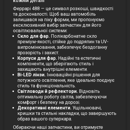
кожній деталі
Феррарі
488 — це символ розкоші, швидкості
та досконалості. Щоб ваш автомобіль
залишався на піку форми, ми пропонуємо
ексклюзивний вибір запчастин для його
освітлювальної системи:
Скло для фар.
Полікарбонатне скло
преміум-якості, стійке до подряпин та UV-
випромінювання, забезпечує бездоганну
прозорість і захист.
Корпуси для фар.
Надійні та естетичні
компоненти, що зберігають стиль і
захищають внутрішні елементи.
Bi-LED лінзи.
Інноваційні рішення для
потужного освітлення, яке ідеально поєднує
стиль та функціональність.
Світловоди й рефлектори.
Відновіть
оптимальну роботу світла, забезпечуючи
комфорт і безпеку на дорозі.
Декоративні елементи.
Ущільнювачі,
кришки та стильні накладки, що завершують
образ вашого суперкара.
Обираючи наші запчастини, ви отримуєте