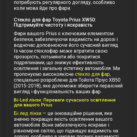
потребують регулярного догляду, особливо
коли мова йде про фари.
Стекло для фар Toyota Prius XW50:
Підтримуйте чистоту і яскравість
Фари вашого Prius є ключовим елементом
безпеки, забезпечуючи видимість на дорозі і
водночас доповнюючи його сучасний вигляд.
Із часом стеклофар може втратити свою
прозорість, потьмяніти або покритися
подряпинами, що знижує ефективність
освітлення і загальну естетику автомобіля. Ми
пропонуємо високоякісне
стекло для фар
,
спеціально розроблене для Тойота Пріус ХВ50
(2015-2018), яке допоможе зберегти первісний
вигляд і функціональність ваших фар.
Bi-Led лінзи: Переваги сучасного освітлення
для вашого Prius
Бі лед лінзи
— це інноваційне рішення, яке
значно покращує якість освітлення вашого
автомобіля. Вони забезпечують яскраве і
рівномірне світло, що підвищує видимість на
дорозі, особливо в умовах поганої видимості