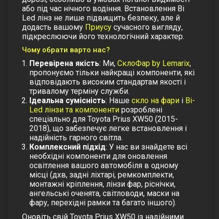
або під час нічного водіння. Встановлення Bi
Led лінз не лише підвищить безпеку, але й
додасть вашому
Приусу
сучасного вигляду,
підкреслюючи його технологічний характер.
Чому обрати варто нас?
Перевірена якість
: Ми,
СклоФар by Lemarix
,
пропонуємо тільки найкращі компоненти, які
відповідають високим стандартам якості і
тривалому терміну служби.
Ідеальна сумісність
: Наше
скло на фари
і
Bi-
Led лінзи та компоненти
розроблені
спеціально для Toyota Prius XW50 (2015-
2018), що забезпечує легке встановлення і
надійність гарного світла.
Комплексний підхід
: У нас ви знайдете всі
необхідні компоненти для оновлення
освітлення вашого автомобіля в одному
місці (дхв, задні ліхтарі, ремкомплекти,
монтажні кріплення, лінзи фар, ріснічки,
ангельські оченята, світловоди, маски на
фару, перехідні рамки та багато іншого).
Оновіть свій Toyota Prius XW50 із надійними