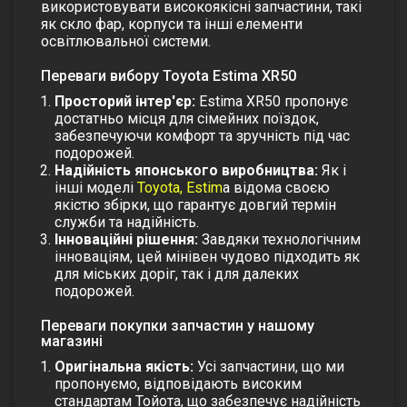
використовувати високоякісні запчастини, такі
як скло фар, корпуси та інші елементи
освітлювальної системи.
Переваги вибору Toyota Estima XR50
Просторий інтер'єр:
Estima XR50 пропонує
достатньо місця для сімейних поїздок,
забезпечуючи комфорт та зручність під час
подорожей.
Надійність японського виробництва:
Як і
інші моделі
Toyota, Estim
a відома своєю
якістю збірки, що гарантує довгий термін
служби та надійність.
Інноваційні рішення:
Завдяки технологічним
інноваціям, цей мінівен чудово підходить як
для міських доріг, так і для далеких
подорожей.
Переваги покупки запчастин у нашому
магазині
Оригінальна якість:
Усі запчастини, що ми
пропонуємо, відповідають високим
стандартам Тойота, що забезпечує надійність