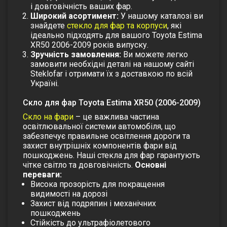
і довговічність ваших фар.
Широкий асортимент:
У нашому каталозі ви
знайдете
стекло для фар та корпуси
, які
ідеально підходять для вашого Toyota Estima
XR50 2006-2009 років випуску.
Зручність замовлення:
Ви можете легко
замовити необхідні деталі на нашому сайті
Steklofar і отримати їх з доставкою по всій
Україні.
Скло для фар Toyota Estima XR50 (2006-2009)
Скло на фари
– це важлива частина
освітлювальної системи автомобіля, що
забезпечує правильне освітлення дороги та
захист внутрішніх компонентів фари від
пошкоджень. Наші стекла для фар гарантують
чітке світло та довговічність.
Основні
переваги:
Висока прозорість для покращення
видимості на дорозі
Захист від подряпин і механічних
пошкоджень
Стійкість до ультрафіолетового