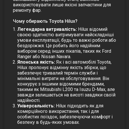
використовувати лише якісні запчастини для
ремонту фар.
Чому обирають Toyota Hilux?
Легендарна витривалість:
Hilux відомий
своєю здатністю витримувати найскладніші
умови експлуатації, будь то важкі роботи або
бездоріжжя. Це робить його надійним
вибором серед інших пікапів, таких як Ford
Ranger або Nissan Navara.
Японська якість:
Як і всі автомобілі Toyota,
Hilux пропонує відмінну якість збірки, що
забезпечує тривалий термін служби і
мінімальні витрати на обслуговування. Він
конкурує з іншими відомими брендами,
такими як Mitsubishi L200 та Isuzu D-Max, але
завжди залишається на висоті завдяки своїй
надійності.
Універсальність:
Hilux підходить як для
комерційного використання, так і для
особистих поїздок, забезпечуючи комфорт і
безпеку в будь-яких умовах.