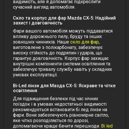
видимість, але й допомагає підкреслити
сучасний вигляд автомобіля.
Скло та корпус для фар Mazda CX-5: Надійний
захист і довговічність
Фари вашого автомобіля можуть піддаватися
впливу дорожнього пилу, бруду та інших
зовнішніх чинників.
Наше
скло для фар
,
виготовлене з полікарбонату, забезпечує
високу стійкість до подряпин і ударів, що
гарантує довговічність.
Корпус фар
захищає
внутрішні компоненти системи освітлення та
забезпечує тривалу службу навіть у складних
умовах експлуатації.
Bi-Led лінзи для Мазда СХ-5: Яскраве та чітке
освітлення
Для підвищення безпеки під час нічних
поїздок і в умовах недостатньої видимості
рекомендується встановити
бі лед лінзи на
фари
. Вони забезпечують рівномірне світло,
яке чітко розподіляється по дорозі,
допомагаючи краще бачити перешкоди.
Bi led