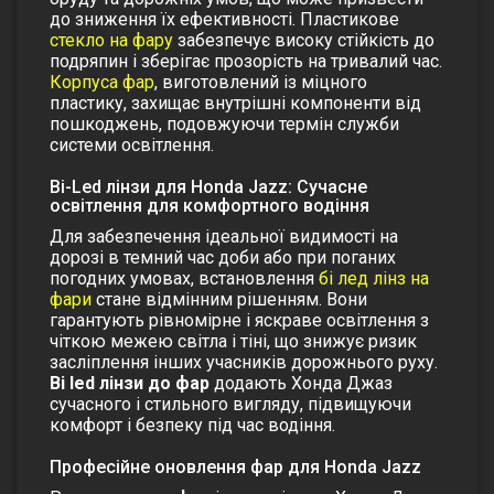
до зниження їх ефективності.
Пластикове
стекло на фару
забезпечує високу стійкість до
подряпин і зберігає прозорість на тривалий час.
Корпуса фар
, виготовлений із міцного
пластику, захищає внутрішні компоненти від
пошкоджень, подовжуючи термін служби
системи освітлення.
Bi-Led лінзи для Honda Jazz: Сучасне
освітлення для комфортного водіння
Для забезпечення ідеальної видимості на
дорозі в темний час доби або при поганих
погодних умовах, встановлення
бі лед лінз на
фари
стане відмінним рішенням. Вони
гарантують рівномірне і яскраве освітлення з
чіткою межею світла і тіні, що знижує ризик
засліплення інших учасників дорожнього руху.
Bi led лінзи до фар
додають Хонда Джаз
сучасного і стильного вигляду, підвищуючи
комфорт і безпеку під час водіння.
Професійне оновлення фар для Honda Jazz