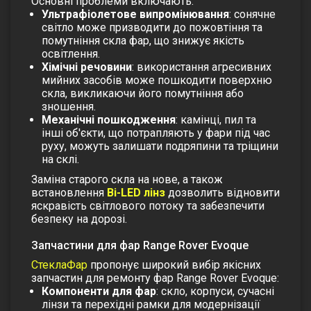
Основні проблеми включають:
Ультрафіолетове випромінювання
: сонячне
світло може призводити до пожовтіння та
помутніння скла фар, що знижує якість
освітлення.
Хімічні речовини
: використання агресивних
мийних засобів може пошкодити поверхню
скла, викликаючи його помутніння або
зношення.
Механічні пошкодження
: камінці, пил та
інші об'єкти, що потрапляють у фари під час
руху, можуть залишати подряпини та тріщини
на склі.
Заміна старого скла на нове, а також
встановлення
Bi-LED лінз
дозволить відновити
яскравість світлового потоку та забезпечити
безпеку на дорозі.
Запчастини для фар Range Rover Evoque
СтеклаФар
пропонує широкий вибір якісних
запчастин для ремонту фар Range Rover Evoque:
Компоненти для фар
: скло, корпуси, сучасні
лінзи та перехідні рамки для модернізації