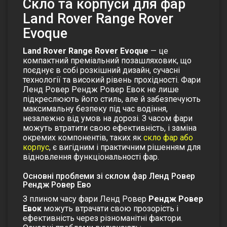
Скло та корпуси для фар
Land Rover Range Rover
Evoque
Land Rover Range Rover Evoque
— це
компактний преміальний позашляховик, що
поєднує в собі розкішний дизайн, сучасні
технології та високий рівень прохідності. Фари
Ленд Ровер
Рендж Ровер Евок
не лише
підкреслюють його стиль, але й забезпечують
максимальну безпеку під час водіння,
незалежно від умов на дорозі. З часом фари
можуть втратити свою ефективність, і заміна
окремих компонентів, таких як
скло фар або
корпус
, є вигідним і практичним рішенням для
відновлення функціональності фар.
Основні проблеми зі склом фар Ленд Ровер
Рендж Ровер Ево
З плином часу фари
Ленд Ровер
Рендж Ровер
Евок
можуть втрачати свою прозорість і
ефективність через різноманітні фактори.