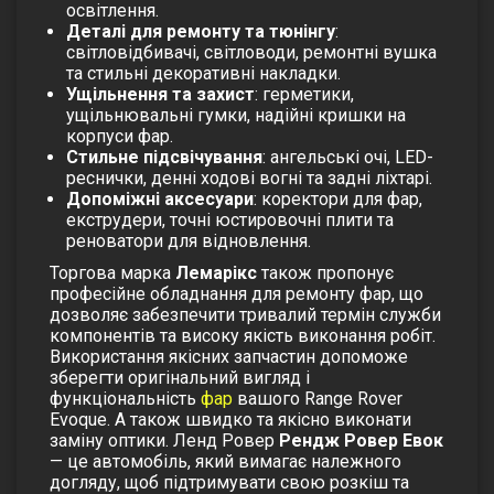
освітлення.
Деталі для ремонту та тюнінгу
:
світловідбивачі, світловоди, ремонтні вушка
та стильні декоративні накладки.
Ущільнення та захист
: герметики,
ущільнювальні гумки, надійні кришки на
корпуси фар.
Стильне підсвічування
: ангельські очі, LED-
реснички, денні ходові вогні та задні ліхтарі.
Допоміжні аксесуари
: коректори для фар,
екструдери, точні юстировочні плити та
реноватори для відновлення.
Торгова марка
Лемарікс
також пропонує
професійне обладнання для ремонту фар, що
дозволяє забезпечити тривалий термін служби
компонентів та високу якість виконання робіт.
Використання якісних запчастин допоможе
зберегти оригінальний вигляд і
функціональність
фар
вашого Range Rover
Evoque. А також швидко та якісно виконати
заміну оптики.
Ленд Ровер
Рендж Ровер Евок
— це автомобіль, який вимагає належного
догляду, щоб підтримувати свою розкіш та