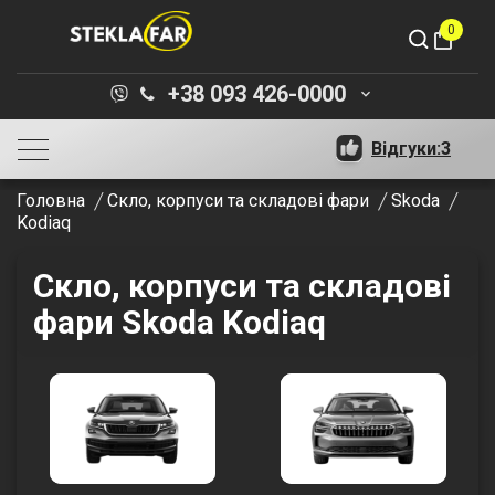
0
shopping_bag
+38 093 426-0000
keyboard_arrow_down
Відгуки:
3
Головна
Скло, корпуси та складові фари
Skoda
Kodiaq
Скло, корпуси та складові
фари Skoda Kodiaq