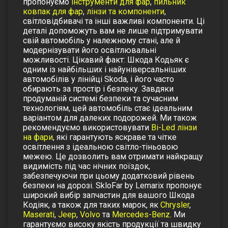
пропонуємо
інструменти для фар
,
пильник
ковпак для фар
,
лінзи та компоненти
,
світловідбивачі
та інші важливі компоненти. Ці
деталі допоможуть вам не лише підтримувати
свій автомобіль у належному стані, але й
модернізувати його освітлювальні
можливості.
Цікавий факт:
Шкода Кодьяк
є
одним із найбільших і найуніверсальніших
автомобілів у лінійці Skoda, і його часто
обирають за простір і безпеку. Завдяки
продуманій системі безпеки та сучасним
технологіям, цей автомобіль стає ідеальним
варіантом для далеких подорожей.
Ми також
рекомендуємо використовувати
Bi-Led лінзи
на фари
, які гарантують яскраве та чітке
освітлення з ідеальною світло-тіньовою
межею. Це дозволить вам отримати найкращу
видимість під час нічних поїздок,
забезпечуючи при цьому додатковий рівень
безпеки на дорозі.
SkloFar by Lemarix пропонує
широкий вибір запчастин для вашого Шкода
Кодіяк, а також для таких марок, як
Chrysler
,
Maserati
,
Jeep
,
Volvo
та
Mercedes-Benz
. Ми
гарантуємо високу якість продукції та швидку