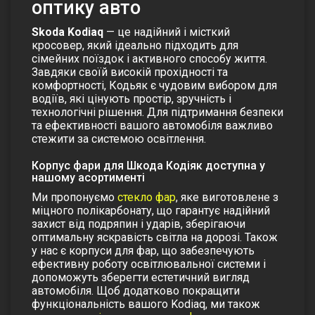
оптику авто
Skoda Kodiaq
— це надійний і місткий
кросовер, який ідеально підходить для
сімейних поїздок і активного способу життя.
Завдяки своїй високій прохідності та
комфортності,
Кодьяк
є чудовим вибором для
водіїв, які цінують простір, зручність і
технологічні рішення. Для підтримання безпеки
та ефективності вашого автомобіля важливо
стежити за системою освітлення.
Корпус фари для Шкода Кодіяк доступна у
нашому асортименті
Ми пропонуємо
стекло фар
, яке виготовлене з
міцного полікарбонату, що гарантує надійний
захист від подряпин і ударів, зберігаючи
оптимальну яскравість світла на дорозі. Також
у нас є
корпуси для фар
, що забезпечують
ефективну роботу освітлювальної системи і
допоможуть зберегти естетичний вигляд
автомобіля.
Щоб додатково покращити
функціональність вашого Kodiaq, ми також