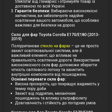
Steklofar від Лемарікс і отримуйте товар із
доставкою по всій Україні.
Гарантія безпеки:
Вибираючи високоякісні
запчастини, ви забезпечуєте надійне
освітлення вашого автомобіля, що особливо
важливо для безпеки на дорозі.
Скло для фар Toyota Corolla E170/E180 (2013-
2019)
Поліуританове
стекло на фарах
– це не просто
захист освітлювальної системи, але й
важливий елемент, що впливає на
правильність освітлення дороги. Використання
високоякісного скла фар допоможе зберегти
чіткість світлового потоку та захистить
внутрішні компоненти від пошкоджень.
Основні переваги скла фар:
Висока прозорість, що покращує видимість у
темну пору доби
Захист від подряпин, механічних
пошкоджень та впливу ультрафіолету
Довговічність і стійкість до погодних умов