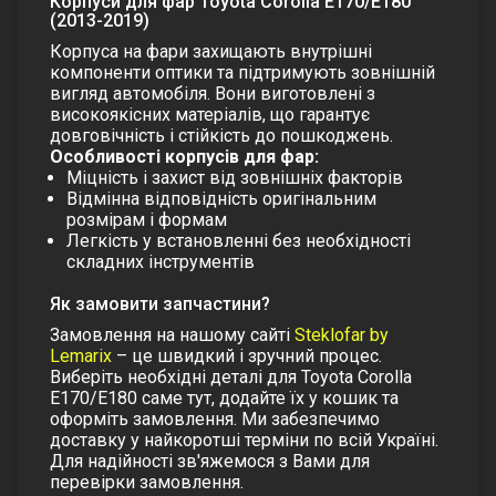
Корпуси для фар Toyota Corolla E170/E180
(2013-2019)
Корпуса на фари захищають внутрішні
компоненти оптики та підтримують зовнішній
вигляд автомобіля. Вони виготовлені з
високоякісних матеріалів, що гарантує
довговічність і стійкість до пошкоджень.
Особливості корпусів для фар:
Міцність і захист від зовнішніх факторів
Відмінна відповідність оригінальним
розмірам і формам
Легкість у встановленні без необхідності
складних інструментів
Як замовити запчастини?
Замовлення на нашому сайті
Steklofar by
Lemarix
– це швидкий і зручний процес.
Виберіть необхідні деталі для Toyota Corolla
E170/E180 саме тут, додайте їх у кошик та
оформіть замовлення. Ми забезпечимо
доставку у найкоротші терміни по всій Україні.
Для надійності зв'яжемося з Вами для
перевірки замовлення.