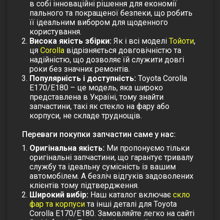
в собі інноваційні рішення для економії
пального та покращеної безпеки, що робить
її ідеальним вибором для щоденного
користування.
Висока якість збірки:
Як і всі моделі
Тойоти
,
ця
Corolla
відрізняється довговічністю та
надійністю, що дозволяє їй служити довгі
роки без значних ремонтів.
Популярність і доступність:
Toyota Corolla
E170/E180 – це модель, яка широко
представлена в Україні, тому знайти
запчастини, такі як стекло на фару або
корпуси, не складе труднощів.
Переваги покупки запчастин саме у нас:
Оригінальна якість:
Ми пропонуємо тільки
оригінальні запчастини, що гарантує тривалу
службу та ідеальну сумісність із вашим
автомобілем. А безліч відгуків задоволених
клієнтів тому підтвердження.
Широкий вибір:
Наш каталог включає
скло
фар та корпуси
та інші деталі для Toyota
Corolla E170/E180. Замовляйте легко на сайті