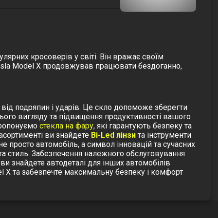
улярних кросоверів у світі. Він вражає своїм
esla Model X продовжував працювати бездоганно,
т від подряпин і ударів. Це скло допоможе зберегти
нього вигляду та підвищення продуктивності вашого
пропонуємо
стекла на фару
, які гарантують безпеку та
 асортименті ви знайдете
Bi-Led лінзи
та
інструменти
не просто автомобіль, а символ інновацій та сучасних
ь та стиль. Забезпечення належного обслуговування
с ви знайдете автодеталі для інших автомобілів
el X та забезпечте максимальну безпеку і комфорт