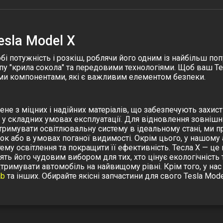
esla Model X
і потужність і розкіш, роблячи його одним із найбільш поп
у "крила сокола" та передовими технологіями. Щоб ваш T
ими компонентами, які є важливим елементом безпеки.
ене з міцних і надійних матеріалів, що забезпечують захис
ь у складних умовах експлуатації. Для відновлення зовніш
тримувати освітлювальну систему в ідеальному стані, ми 
док або в умовах поганої видимості. Окрім цього, у нашому
ему освітлення та покращити її ефективність.
Тесла X — це 
лять його чудовим вибором для тих, хто цінує екологічніст
дтримувати автомобіль на найвищому рівні.
Крім того, у на
ab
та інших.
Обирайте якісні запчастини для свого Tesla Mod