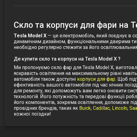
Cкло та корпуси для фари на T
Tesla Model X
— це електромобіль, який поєднує в соб
динамічним дизайном, функціональними дверима тип
необхідно регулярно стежити за його освітлювальн
Де купити скло та корпуси на Tesla Model X ?
Ми пропонуємо
скло фар
для Tesla Model X, виготовл
яскравість освітлення на максимальному рівні навіт
автомобіля також доступні
корпуси для фар
.
Щоб під
ефективність вашого автомобіля під час нічних поїз
для ремонту
, які допоможуть вам легко оновити сист
технологій. Його потужність та передові функції роб
його компонентів, зокрема освітлення, допоможе пі
провідних брендів, таких як
Buick
,
Cadillac
,
Lincoln
,
Sa
кожної поїздки!