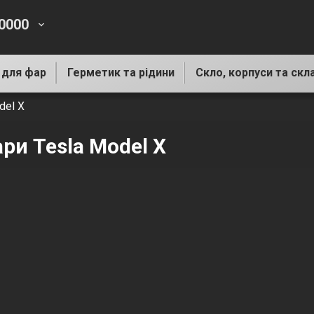
-0000
keyboard_arrow_down
 для фар
Герметик та рідини
Скло, корпуси та скл
del X
ри Tesla Model X