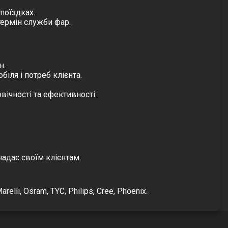
 поїздках.
термін служби фар.
н.
іля і потреб клієнта.
вічності та ефективності.
надає своїм клієнтам.
lli, Osram, TYC, Philips, Cree, Phoenix.