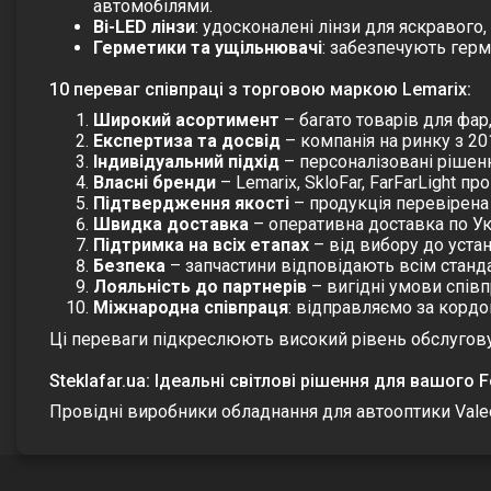
автомобілями.
Bi-LED лінзи
: удосконалені лінзи для яскравого,
Герметики та ущільнювачі
: забезпечують герм
10 переваг співпраці з торговою маркою Lemarix:
Широкий асортимент
– багато товарів для фар
Експертиза та досвід
– компанія на ринку з 201
Індивідуальний підхід
– персоналізовані рішенн
Власні бренди
– Lemarix, SkloFar, FarFarLight пр
Підтвердження якості
– продукція перевірена 
Швидка доставка
– оперативна доставка по Укра
Підтримка на всіх етапах
– від вибору до уста
Безпека
– запчастини відповідають всім станда
Лояльність до партнерів
– вигідні умови співп
Міжнародна співпраця
: відправляємо за кордо
Ці переваги підкреслюють високий рівень обслуговува
Steklafar.ua: Ідеальні світлові рішення для вашого F
Провідні виробники обладнання для автооптики Valeo, Bos