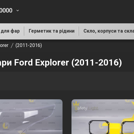
-0000
keyboard_arrow_down
 для фар
Герметик та рідини
Скло, корпуси та скл
orer
(2011-2016)
ри Ford Explorer (2011-2016)