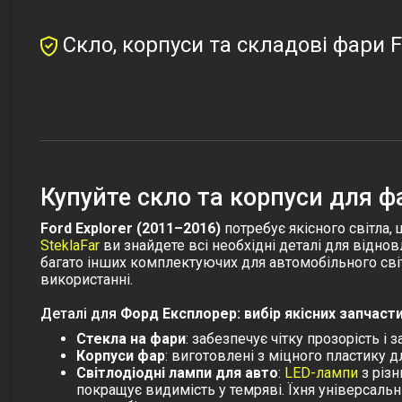
Скло, корпуси та складові фари F
Купуйте скло та корпуси для фа
Ford Explorer (2011–2016)
потребує якісного світла,
SteklaFar
ви знайдете всі необхідні деталі для відно
багато інших комплектуючих для автомобільного сві
використанні.
Деталі для
Форд Експлорер
: вибір якісних запчас
Стекла на фари
: забезпечує чітку прозорість і
Корпуси фар
: виготовлені з міцного пластику 
Світлодіодні лампи для авто
:
LED-лампи
з різн
покращує видимість у темряві. Їхня універсаль