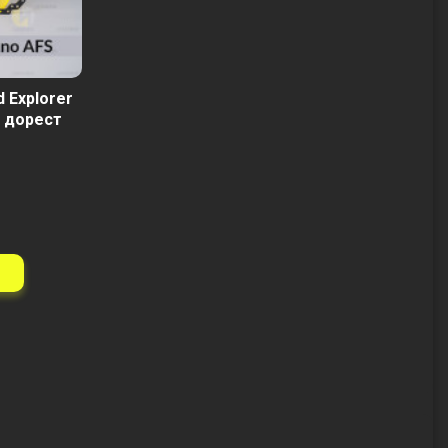
 Explorer
) дорест
н