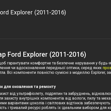
ord Explorer (2011-2016)
р Ford Explorer (2011-2016)
 щоб гарантувати комфортне та безпечне керування у будь-я
влення чи вдосконалення передньої оптики, серед яких
проз
тла. Всі компоненти повністю сумісні з моделлю
Explorer
, з
тин для оновлення та ремонту
 захист від ультрафіолету, подряпин та забруднень, відновлю
для захисту внутрішніх компонентів від вологи, пилу та ме
ими варіантами цоколів і світлових відтінків забезпечують
ність і тривалий ресурс роблять їх ідеальним вибором для