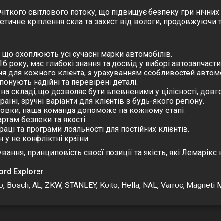
 чіткого світлового потоку, що підвищує безпеку при нічних
етичне кріплення скла та захист від вологи, продовжуючи 
, що охоплюють усі сучасні марки автомобілів.
6 року, має глибокі знання та досвід у виборі автозапчасти
я для кожного клієнта, з урахуванням особливостей автомоб
опонують надійні та перевірені деталі.
на складі, що дозволяє бути впевненими у цілісності, довго
їні, зручні варіанти для клієнтів з будь-якого регіону.
новки, наша команда допоможе на кожному етапі.
ртам безпеки та якості.
раці та програми лояльності для постійних клієнтів.
н у не конфліктні країни.
ння, принциповість своєї позиції та якість, які Лемарікс 
ord Explorer
ch, AL, ZKW, STANLEY, Koito, Hella, NAL, Varroc, Magneti Mare