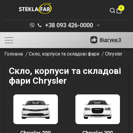
0
shopping_bag
+38 093 426-0000
keyboard_arrow_down
Відгуки:
3
Головна
Скло, корпуси та складові фари
Chrysler
Скло, корпуси та складові
фари Chrysler
Chrysler 200
Chrysler 300