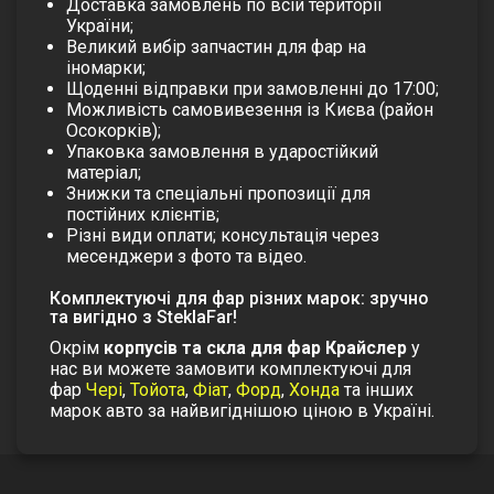
Доставка замовлень по всій території
України;
Великий вибір запчастин для фар на
іномарки;
Щоденні відправки при замовленні до 17:00;
Можливість самовивезення із Києва (район
Осокорків);
Упаковка замовлення в ударостійкий
матеріал;
Знижки та спеціальні пропозиції для
постійних клієнтів;
Різні види оплати; консультація через
месенджери з фото та відео.
Комплектуючі для фар різних марок: зручно
та вигідно з SteklaFar!
Окрім
корпусів та скла для фар Крайслер
у
нас ви можете замовити комплектуючі для
фар
Чері
,
Тойота
,
Фіат
,
Форд
,
Хонда
та інших
марок авто за найвигіднішою ціною в Україні.