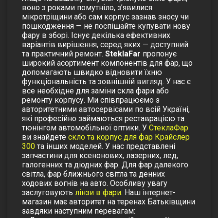
воно з роками помутніло, з’явилися
мікротріщини або сам корпус зазнав зносу чи
пошкодження — не поспішайте купувати нову
фару в зборі. Існує декілька ефективних
варіантів вирішення, серед яких — доступний
та практичний ремонт.
SteklaFar
пропонує
широкий асортимент компонентів для фар, що
допомагають швидко відновити їхню
функціональність та зовнішній вигляд. У нас є
все необхідне для заміни скла фари або
ремонту корпусу. Ми співпрацюємо з
авторитетними автосервісами по всій Україні,
які професійно займаються реставрацією та
тюнінгом автомобільної оптики. У
СтеклаФар
ви знайдете
скло та корпус для фар
Крайслер
300
та інших моделей. У нас представлені
запчастини для ксенонових, лазерних, лед,
галогенних та діодних фар. Для фар далекого
світла, фар ближнього світла та денних
ходових вогнів на авто. Особливу увагу
заслуговують
лінзи в фари
. Наш інтернет-
магазин має авторитет на теренах Батьківщини
завдяки наступним перевагам: